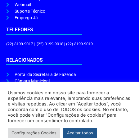
Webmail
Suporte Técnico
Emprego Já
TELEFONES
(22) 3199-9017 | (22) 3199-9018 | (22) 3199-9019
RELACIONADOS
Portal da Secretaria de Fazenda
Câmara Municipal
Governo do Estado
Usamos cookies em nosso site para fornecer a
experiência mais relevante, lembrando suas preferências
ENDEREÇO E HORÁRIO
e visitas repetidas. Ao clicar em “Aceitar todos”, você
concorda com o uso de TODOS os cookies. No entanto,
Endereço:
Praça Tiradentes, s/n – Centro, Cabo Frio – RJ, 28906-290
você pode visitar "Configurações de cookies" para
Atendimento do Protocolo Geral da Prefeitura:
9h às 16h
fornecer um consentimento controlado.
Horário de Funcionamento:
8h às 17h
Configurações Cookies
Aceitar todos