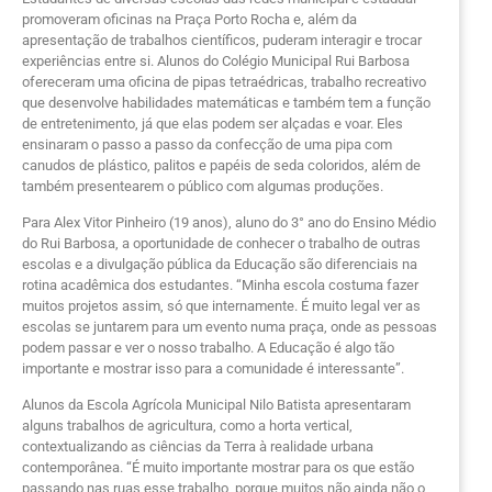
promoveram oficinas na Praça Porto Rocha e, além da
apresentação de trabalhos científicos, puderam interagir e trocar
experiências entre si. Alunos do Colégio Municipal Rui Barbosa
ofereceram uma oficina de pipas tetraédricas, trabalho recreativo
que desenvolve habilidades matemáticas e também tem a função
de entretenimento, já que elas podem ser alçadas e voar. Eles
ensinaram o passo a passo da confecção de uma pipa com
canudos de plástico, palitos e papéis de seda coloridos, além de
também presentearem o público com algumas produções.
Para Alex Vitor Pinheiro (19 anos), aluno do 3° ano do Ensino Médio
do Rui Barbosa, a oportunidade de conhecer o trabalho de outras
escolas e a divulgação pública da Educação são diferenciais na
rotina acadêmica dos estudantes. “Minha escola costuma fazer
muitos projetos assim, só que internamente. É muito legal ver as
escolas se juntarem para um evento numa praça, onde as pessoas
podem passar e ver o nosso trabalho. A Educação é algo tão
importante e mostrar isso para a comunidade é interessante”.
Alunos da Escola Agrícola Municipal Nilo Batista apresentaram
alguns trabalhos de agricultura, como a horta vertical,
contextualizando as ciências da Terra à realidade urbana
contemporânea. “É muito importante mostrar para os que estão
passando nas ruas esse trabalho, porque muitos não ainda não o