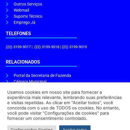
Outros Serviços
Webmail
Suporte Técnico
Emprego Já
TELEFONES
(22) 3199-9017 | (22) 3199-9018 | (22) 3199-9019
RELACIONADOS
Portal da Secretaria de Fazenda
Câmara Municipal
Governo do Estado
Usamos cookies em nosso site para fornecer a
experiência mais relevante, lembrando suas preferências
ENDEREÇO E HORÁRIO
e visitas repetidas. Ao clicar em “Aceitar todos”, você
concorda com o uso de TODOS os cookies. No entanto,
Endereço:
Praça Tiradentes, s/n – Centro, Cabo Frio – RJ, 28906-290
você pode visitar "Configurações de cookies" para
Atendimento do Protocolo Geral da Prefeitura:
9h às 16h
fornecer um consentimento controlado.
Horário de Funcionamento:
8h às 17h
Configurações Cookies
Aceitar todos