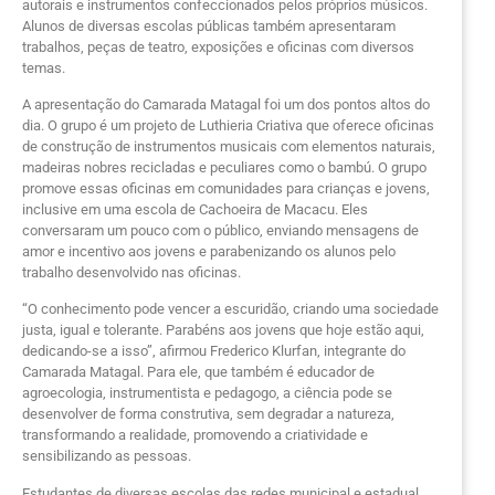
autorais e instrumentos confeccionados pelos próprios músicos.
Alunos de diversas escolas públicas também apresentaram
trabalhos, peças de teatro, exposições e oficinas com diversos
temas.
A apresentação do Camarada Matagal foi um dos pontos altos do
dia. O grupo é um projeto de Luthieria Criativa que oferece oficinas
de construção de instrumentos musicais com elementos naturais,
madeiras nobres recicladas e peculiares como o bambú. O grupo
promove essas oficinas em comunidades para crianças e jovens,
inclusive em uma escola de Cachoeira de Macacu. Eles
conversaram um pouco com o público, enviando mensagens de
amor e incentivo aos jovens e parabenizando os alunos pelo
trabalho desenvolvido nas oficinas.
“O conhecimento pode vencer a escuridão, criando uma sociedade
justa, igual e tolerante. Parabéns aos jovens que hoje estão aqui,
dedicando-se a isso”, afirmou Frederico Klurfan, integrante do
Camarada Matagal. Para ele, que também é educador de
agroecologia, instrumentista e pedagogo, a ciência pode se
desenvolver de forma construtiva, sem degradar a natureza,
transformando a realidade, promovendo a criatividade e
sensibilizando as pessoas.
Estudantes de diversas escolas das redes municipal e estadual