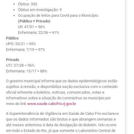
Óbitos: 392
Óbitos em investigação: 9
Ocupação de leitos para Covid para o Município:
(Público + Privado)
Uti: 47/51 = 96%
Enfermaria: 22/36 = 61%
Público
UPG: 20/21 = 95%
Enfermaria: 7/19 = 37%
Privado
UTI: 27/28 = 96%
Enfermaria: 15/17 = 88%
O governo municipal informa que os dados epidemiológicos estão
sujeitos à revisão, e disponibiliza seção exclusiva com o conteúdo
oficial referente a boletins, notícias, comunicados, notas e
informativos sobre a situação do coronavírus no município por
meio do link
www.saude.cabofrio.rj.gov.br
.
A Superintendência de Vigilância em Saúde de Cabo Frio esclarece
que os dados informados são brutos e que abrangem semanas e
até meses anteriores à data da divulgação do Boletim. Isto ocorre
em todo o Estado do Rio, já que somente o Laboratório Central de