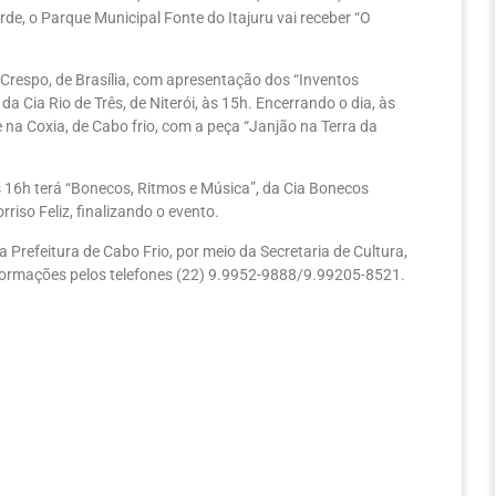
de, o Parque Municipal Fonte do Itajuru vai receber “O
e Crespo, de Brasília, com apresentação dos “Inventos
a Cia Rio de Três, de Niterói, às 15h. Encerrando o dia, às
na Coxia, de Cabo frio, com a peça “Janjão na Terra da
s 16h terá “Bonecos, Ritmos e Música”, da Cia Bonecos
riso Feliz, finalizando o evento.
 Prefeitura de Cabo Frio, por meio da Secretaria de Cultura,
nformações pelos telefones (22) 9.9952-9888/9.99205-8521.