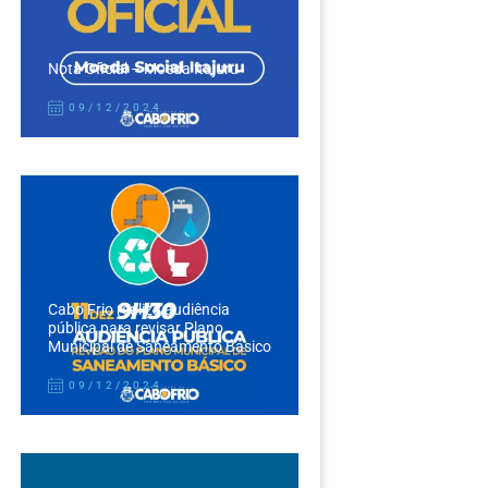
Nota Oficial – Moeda Itajuru
09/12/2024
Cabo Frio realiza audiência
pública para revisar Plano
Municipal de Saneamento Básico
09/12/2024