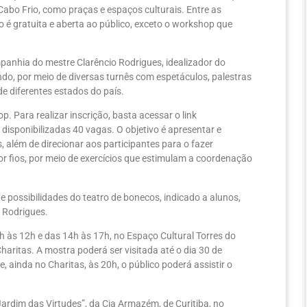
abo Frio, como praças e espaços culturais. Entre as
 é gratuita e aberta ao público, exceto o workshop que
anhia do mestre Clarêncio Rodrigues, idealizador do
mundo, por meio de diversas turnês com espetáculos, palestras
 diferentes estados do país.
Para realizar inscrição, basta acessar o link
 disponibilizadas 40 vagas. O objetivo é apresentar e
 além de direcionar aos participantes para o fazer
 por fios, por meio de exercícios que estimulam a coordenação
 possibilidades do teatro de bonecos, indicado a alunos,
o Rodrigues.
 às 12h e das 14h às 17h, no Espaço Cultural Torres do
haritas. A mostra poderá ser visitada até o dia 30 de
 ainda no Charitas, às 20h, o público poderá assistir o
Jardim das Virtudes”, da Cia Armazém, de Curitiba, no