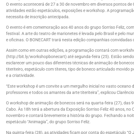
O evento acontecerá de 27 a 30 de novembro em diversos pontos de C
atividades estão espetáculos, exposições e workshop. A programação
necessita de inscrição antecipada.
O evento é em comemoração aos 40 anos do grupo Sorriso Feliz, comp
festival. A arte do teatro de marionetes é levada pelo Brasil e pelo 
e oficinas. O BONECART trará nesta edição companhias convidadas de
Assim como em outras edições, a programação contará com workshop. 
(http://bit.ly/workshopbonecart) até segunda-feira (25). Estão sendo
esclarecer um pouco das diferentes técnicas de animação de bonecos,
titeriteiro, espetáculo com títeres, tipo de boneco articulado movido
e a criatividade.
“Este workshop é um convite a um mergulho inicial no vasto oceano de
professores e todos os amantes da arte titeriteira”, explicou Clarênci
O workshop de animação de bonecos será na quarta-feira (27), das 9h
Cabo. Às 18h terá a abertura da Exposição Sorriso Feliz 40 anos, no C
novembro e contará brevemente a história do grupo. Fechando a noite,
espetáculo “Animagia”, do grupo Sorriso Feliz.
Na quinta-feira (28), as atividades ficam por conta do espetáculo “O 