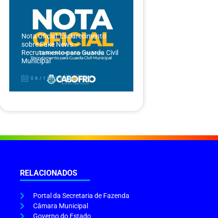
Nota Oficial: Esclarecimento
sobre Fake News –
Recrutamento para Guarda Civil
Municipal
06/12/2024
RELACIONADOS
Portal da Secretaria de Fazenda
Câmara Municipal
Governo do Estado