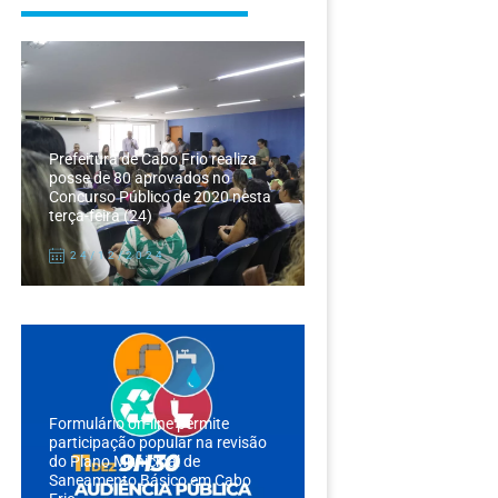
Prefeitura de Cabo Frio realiza
posse de 80 aprovados no
Concurso Público de 2020 nesta
terça-feira (24)
24/12/2024
Formulário on-line permite
participação popular na revisão
do Plano Municipal de
Saneamento Básico em Cabo