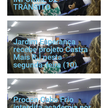
TRÂNSITO
Jardim Esperança
recebe projeto Castra
Mais RJ nesta
segunda-feira (10)
Procon Cabo Frio
interdita academia por