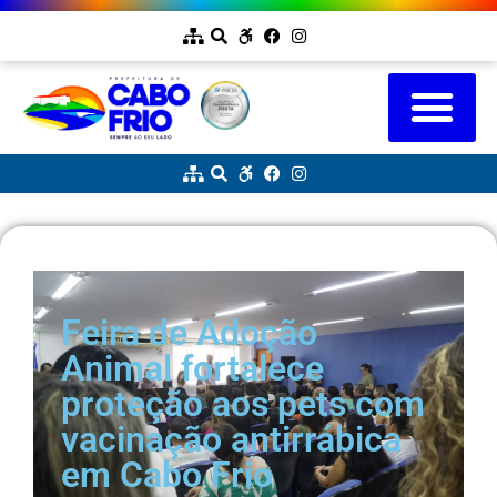
Feira de Adoção
Animal fortalece
proteção aos pets com
vacinação antirrábica
em Cabo Frio