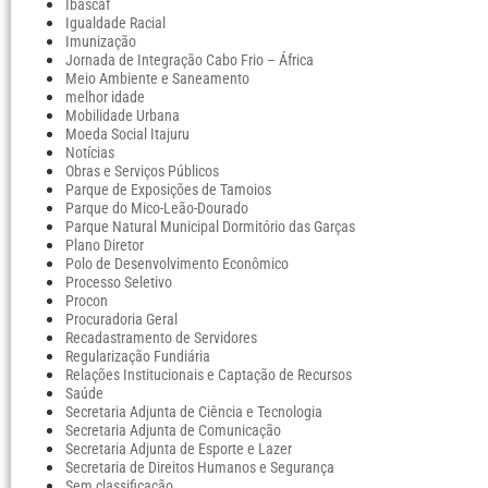
Ibascaf
Igualdade Racial
Imunização
Jornada de Integração Cabo Frio – África
Meio Ambiente e Saneamento
melhor idade
Mobilidade Urbana
Moeda Social Itajuru
Notícias
Obras e Serviços Públicos
Parque de Exposições de Tamoios
Parque do Mico-Leão-Dourado
Parque Natural Municipal Dormitório das Garças
Plano Diretor
Polo de Desenvolvimento Econômico
Processo Seletivo
Procon
Procuradoria Geral
Recadastramento de Servidores
Regularização Fundiária
Relações Institucionais e Captação de Recursos
Saúde
Secretaria Adjunta de Ciência e Tecnologia
Secretaria Adjunta de Comunicação
Secretaria Adjunta de Esporte e Lazer
Secretaria de Direitos Humanos e Segurança
Sem classificação