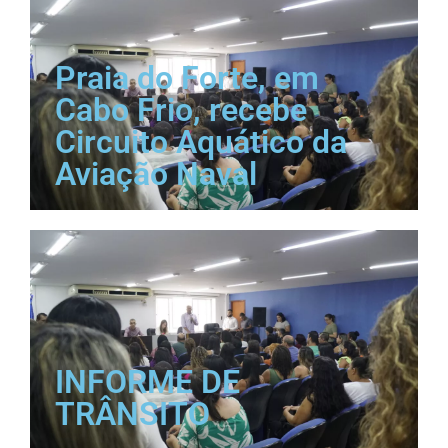
Praia do Forte, em
Cabo Frio, recebe
Circuito Aquático da
Aviação Naval
INFORME DE
TRÂNSITO