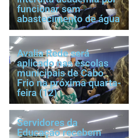
funcionar sem
abastecimento de água
Avalia Rede será
aplicado nas escolas
municipais de Cabo
Frio na próxima quarta-
feira (12)
Servidores da
Educação recebem