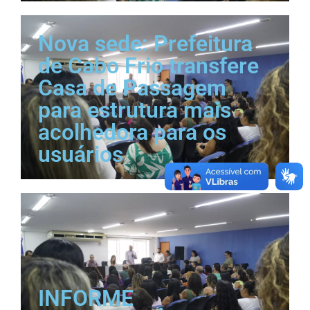
Nova sede: Prefeitura
de Cabo Frio transfere
Casa de Passagem
para estrutura mais
acolhedora para os
usuários
INFORME