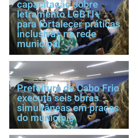
capacitação sobre
letramento LGBTI+
para fortalecer práticas
inclusivas na rede
municipal
Prefeitura de Cabo Frio
executa seis obras
simultâneas em praças
do município