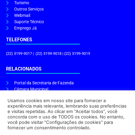
Turismo
Outros Serviços
Webmail
Suporte Técnico
Emprego Já
TELEFONES
(22) 3199-9017 | (22) 3199-9018 | (22) 3199-9019
RELACIONADOS
Portal da Secretaria de Fazenda
Câmara Municipal
Governo do Estado
Usamos cookies em nosso site para fornecer a
experiência mais relevante, lembrando suas preferências
ENDEREÇO E HORÁRIO
e visitas repetidas. Ao clicar em “Aceitar todos”, você
concorda com o uso de TODOS os cookies. No entanto,
Endereço:
Praça Tiradentes, s/n – Centro, Cabo Frio – RJ, 28906-290
você pode visitar "Configurações de cookies" para
Atendimento do Protocolo Geral da Prefeitura:
9h às 16h
fornecer um consentimento controlado.
Horário de Funcionamento:
8h às 17h