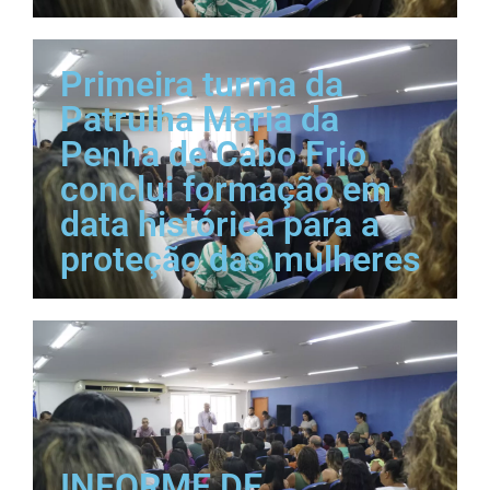
Primeira turma da
Patrulha Maria da
Penha de Cabo Frio
conclui formação em
data histórica para a
proteção das mulheres
INFORME DE