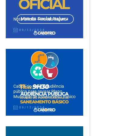
Nota Oficial – Moeda Itajuru
09/12/2024
Cabo Frio realiza audiência
pública para revisar Plano
Municipal de Saneamento Básico
09/12/2024