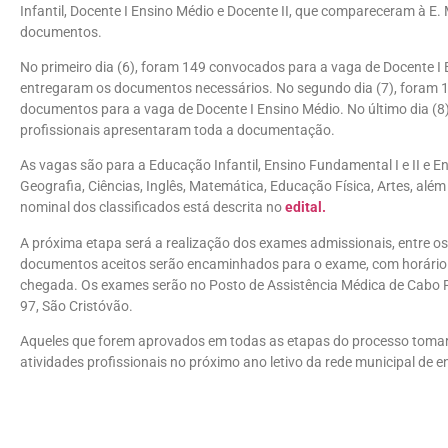
Infantil, Docente I Ensino Médio e Docente II, que compareceram à E.
documentos.
No primeiro dia (6), foram 149 convocados para a vaga de Docente I 
entregaram os documentos necessários. No segundo dia (7), foram 
documentos para a vaga de Docente I Ensino Médio. No último dia (8
profissionais apresentaram toda a documentação.
As vagas são para a Educação Infantil, Ensino Fundamental I e II e En
Geografia, Ciências, Inglês, Matemática, Educação Física, Artes, além
nominal dos classificados está descrita no
edital.
A próxima etapa será a realização dos exames admissionais, entre os
documentos aceitos serão encaminhados para o exame, com horário
chegada. Os exames serão no Posto de Assistência Médica de Cabo Fr
97, São Cristóvão.
Aqueles que forem aprovados em todas as etapas do processo tomarã
atividades profissionais no próximo ano letivo da rede municipal de e