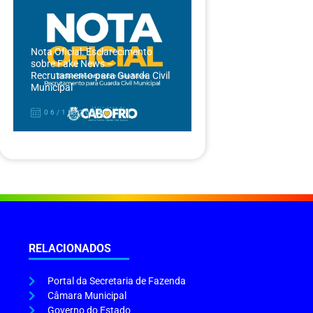
Nota Oficial: Esclarecimento
sobre Fake News –
Recrutamento para Guarda Civil
Municipal
06/12/2024
RELACIONADOS
Portal da Secretaria de Fazenda
Câmara Municipal
Governo do Estado