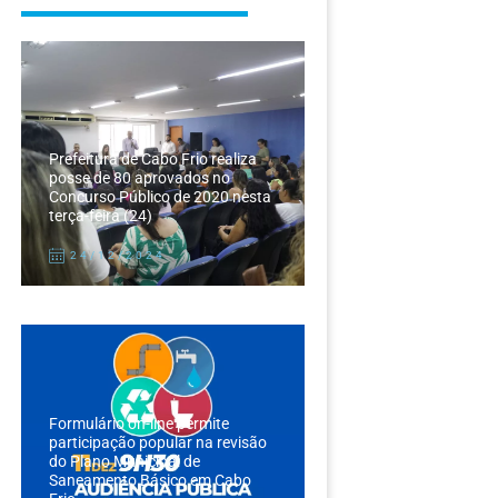
Prefeitura de Cabo Frio realiza
posse de 80 aprovados no
Concurso Público de 2020 nesta
terça-feira (24)
24/12/2024
Formulário on-line permite
participação popular na revisão
do Plano Municipal de
Saneamento Básico em Cabo