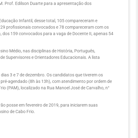
 M. Prof. Edilson Duarte para a apresentação dos
Educação Infantil, desse total, 105 compareceram e
129 profissionais convocados e 78 compareceram com os
), dos 159 convocados para a vaga de Docente II, apenas 54
sino Médio, nas disciplinas de História, Português,
 de Supervisores e Orientadores Educacionais. A lista
 dias 3 e 7 de dezembro. Os candidatos que tiverem os
 pré-agendado (8h às 13h), com atendimento por ordem de
io (PAM), localizado na Rua Manoel José de Carvalho, n°
o posse em fevereiro de 2019, para iniciarem suas
nsino de Cabo Frio.