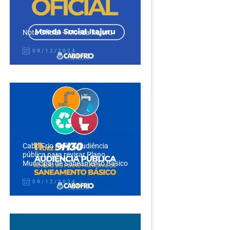
Nota Oficial – Moeda Itajuru
09/12/2024
Cabo Frio realiza audiência
pública para revisar Plano
Municipal de Saneamento Básico
09/12/2024