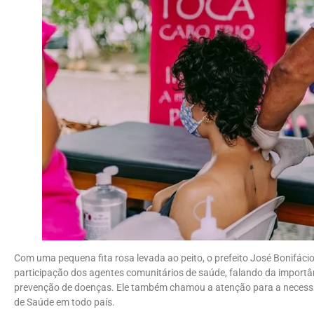
Com uma pequena fita rosa levada ao peito, o prefeito José Bonifáci
participação dos agentes comunitários de saúde, falando da importân
prevenção de doenças. Ele também chamou a atenção para a necessida
de Saúde em todo país.