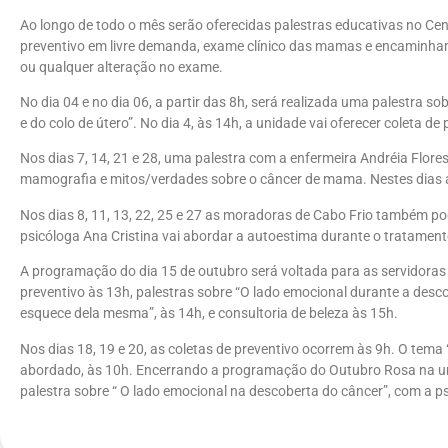
Ao longo de todo o mês serão oferecidas palestras educativas no Ce
preventivo em livre demanda, exame clínico das mamas e encaminham
ou qualquer alteração no exame.
No dia 04 e no dia 06, a partir das 8h, será realizada uma palestra
e do colo de útero”. No dia 4, às 14h, a unidade vai oferecer coleta de
Nos dias 7, 14, 21 e 28, uma palestra com a enfermeira Andréia Flo
mamografia e mitos/verdades sobre o câncer de mama. Nestes dias 
Nos dias 8, 11, 13, 22, 25 e 27 as moradoras de Cabo Frio também po
psicóloga Ana Cristina vai abordar a autoestima durante o tratament
A programação do dia 15 de outubro será voltada para as servidoras 
preventivo às 13h, palestras sobre “O lado emocional durante a desc
esquece dela mesma”, às 14h, e consultoria de beleza às 15h.
Nos dias 18, 19 e 20, as coletas de preventivo ocorrem às 9h. O tem
abordado, às 10h. Encerrando a programação do Outubro Rosa na unida
palestra sobre “ O lado emocional na descoberta do câncer”, com a 