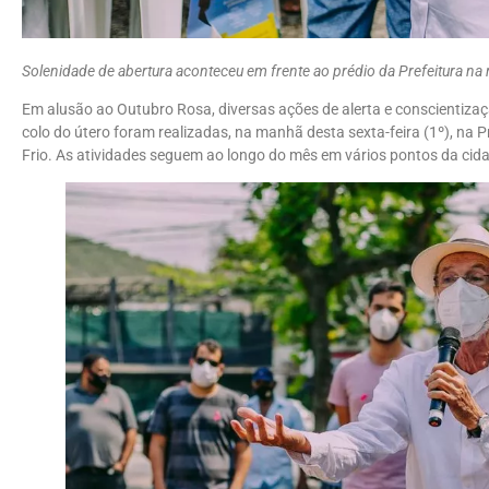
Solenidade de abertura aconteceu em frente ao prédio da Prefeitura na 
Em alusão ao Outubro Rosa, diversas ações de alerta e conscientiza
colo do útero foram realizadas, na manhã desta sexta-feira (1º), na P
Frio. As atividades seguem ao longo do mês em vários pontos da cid