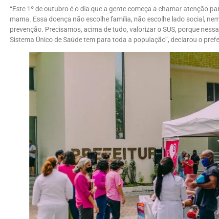
“Este 1º de outubro é o dia que a gente começa a chamar atenção pa
mama. Essa doença não escolhe família, não escolhe lado social, n
prevenção. Precisamos, acima de tudo, valorizar o SUS, porque nes
Sistema Único de Saúde tem para toda a população”, declarou o prefe