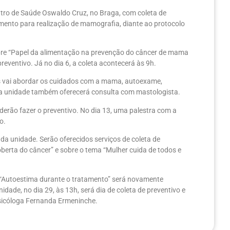
ntro de Saúde Oswaldo Cruz, no Braga, com coleta de
ento para realização de mamografia, diante ao protocolo
 sobre “Papel da alimentação na prevenção do câncer de mama
 preventivo. Já no dia 6, a coleta acontecerá às 9h.
res vai abordar os cuidados com a mama, autoexame,
a unidade também oferecerá consulta com mastologista.
derão fazer o preventivo. No dia 13, uma palestra com a
o.
da unidade. Serão oferecidos serviços de coleta de
oberta do câncer” e sobre o tema “Mulher cuida de todos e
a “Autoestima durante o tratamento” será novamente
de, no dia 29, às 13h, será dia de coleta de preventivo e
psicóloga Fernanda Ermeninche.