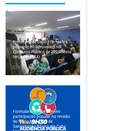
Prefeitura de Cabo Frio realiza
posse de 80 aprovados no
Concurso Público de 2020 nesta
terça-feira (24)
24/12/2024
Formulário on-line permite
participação popular na revisão
do Plano Municipal de
Saneamento Básico em Cabo