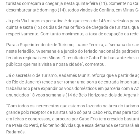
turistas começam a chegar já nesta quinta-feira (11). Somente no Ca
desembarcar até domingo (14), todos vindos de Confins, em Minas Ge
Já pela Via Lagos expectativa é de que cerca de 146 mil veículos pas
quinta e sexta (12) os dias de maior fluxo de chegada de turistas, qu
respectivamente. Com tanto movimento, a taxa de ocupação da rede h
Para a Superintendente de Turismo, Luane Ferreira, a “semana do sa
neste feriadão. “A semana é a junção do feriado nacional da padroeir
feriados regionais em Minas. O resultado é Cabo Frio bastante cheia d
públicos que mais visita a nossa cidade”, comentou.
Já o secretário de Turismo, Radamés Muniz, reforça que a partir de a
do Rio de Janeiro) tende a ser tornar uma porta de entrada important
trabalhando para expandir os voos domésticos em parceria com a Azu
anunciados 18 voos semanais (14 de Belo Horizonte, dois da Argentin
“Com todos os incrementos que estamos fazendo na área do turismo,
grande polo receptor de turistas não só para Cabo Frio, mas para t
em feiras e congressos, a procura por Cabo Frio tem crescido basta
na Praia do Peró, não tenho dúvidas que essa demanda se tornará ai
Radamés.