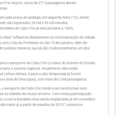
bo Frio Airport, cerca de 277 passageiros devem
rais.
sem pela praça do pedágio até segunda-feira (15), sendo
ando são esperados 28 mil e 36 mil veículos,
oteleira de Cabo Frio já está próxima a 100%.
co cheio” influencia diretamente na movimentação da cidade
a com o Dia do Professor no dia 15 de outubro, além de
e turistas mineiros, que já são tradicionalmente, um dos
gora o aeroporto de Cabo Frio (o maior do interior do Estado
e para o turismo regional. Atualmente, eles estão
l Linhas Aéreas, e para a alta temporada já foram
a e dois de Viracopos), com mais de 2 mil passageiros.
 o aeroporto de Cabo Frio tende a se transformar num
odas as cidades do nosso entorno. Com nossa participação
nte, e com a Bandeira Azul sendo implantada já em novembro
nda maior já a partir de meados de 2019”, comentou