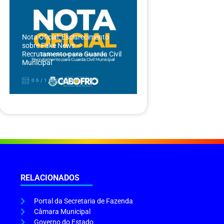
Nota Oficial: Esclarecimento
sobre Fake News –
Recrutamento para Guarda Civil
Municipal
06/12/2024
RELACIONADOS
Portal da Secretaria de Fazenda
Câmara Municipal
Governo do Estado