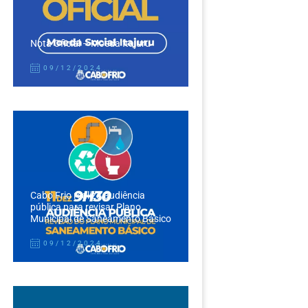
Nota Oficial – Moeda Itajuru
09/12/2024
Cabo Frio realiza audiência
pública para revisar Plano
Municipal de Saneamento Básico
09/12/2024