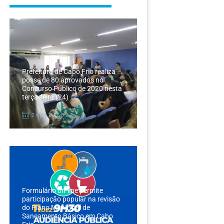
Prefeitura de Cabo Frio realiza
posse de 80 aprovados no
Concurso Público de 2020 nesta
terça-feira (24)
24/12/2024
Formulário on-line permite
participação popular na revisão
do Plano Municipal de
Saneamento Básico em Cabo