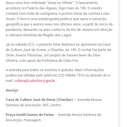
lança novo livro intitulado “Areia na Olhota”. O lançamento
acontece no Palácio das Águias, logo mais às 19h. O evento
contará com noite de autógrafos e pocket show da cantora Luiza
Souto. O livro é uma autobiografia poética que narra a transição
geográfica que a autora viveu nos últimos anos, a partir do início da
pandemia, deixando os ares caóticos do Rio de Janeiro em direção
à calmaria litorânea da Região dos Lagos.
Já no sábado (21), o pianista Silas Barbosa se apresenta na Casa
de Cultura José de Dome, o Charitas, às 19h. O recital faz parte da
Série Jovens Pianistas, um projeto de Hasenclever da Silva
Oliveira, com apoio da Prefeitura de Cabo Frio.
A entrada para todos os eventos é gratuita. Mais informações
podem ser obtidas pelo telefone (22) 99846-7519 ou através do e-
mail:
cultura@cabofrio.rj.gov.br
Serviço
Casa de Cultura José de Dome (Charitas)
– Avenida Nossa
Senhora da Assunção, 855, Centro.
Praça Gentil Gomes de Farias
– Avenida Nossa Senhora da
Assunção, Passagem.