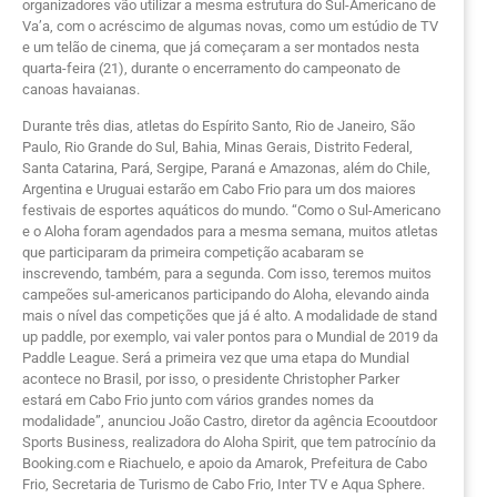
organizadores vão utilizar a mesma estrutura do Sul-Americano de
Va’a, com o acréscimo de algumas novas, como um estúdio de TV
e um telão de cinema, que já começaram a ser montados nesta
quarta-feira (21), durante o encerramento do campeonato de
canoas havaianas.
Durante três dias, atletas do Espírito Santo, Rio de Janeiro, São
Paulo, Rio Grande do Sul, Bahia, Minas Gerais, Distrito Federal,
Santa Catarina, Pará, Sergipe, Paraná e Amazonas, além do Chile,
Argentina e Uruguai estarão em Cabo Frio para um dos maiores
festivais de esportes aquáticos do mundo. “Como o Sul-Americano
e o Aloha foram agendados para a mesma semana, muitos atletas
que participaram da primeira competição acabaram se
inscrevendo, também, para a segunda. Com isso, teremos muitos
campeões sul-americanos participando do Aloha, elevando ainda
mais o nível das competições que já é alto. A modalidade de stand
up paddle, por exemplo, vai valer pontos para o Mundial de 2019 da
Paddle League. Será a primeira vez que uma etapa do Mundial
acontece no Brasil, por isso, o presidente Christopher Parker
estará em Cabo Frio junto com vários grandes nomes da
modalidade”, anunciou João Castro, diretor da agência Ecooutdoor
Sports Business, realizadora do Aloha Spirit, que tem patrocínio da
Booking.com e Riachuelo, e apoio da Amarok, Prefeitura de Cabo
Frio, Secretaria de Turismo de Cabo Frio, Inter TV e Aqua Sphere.