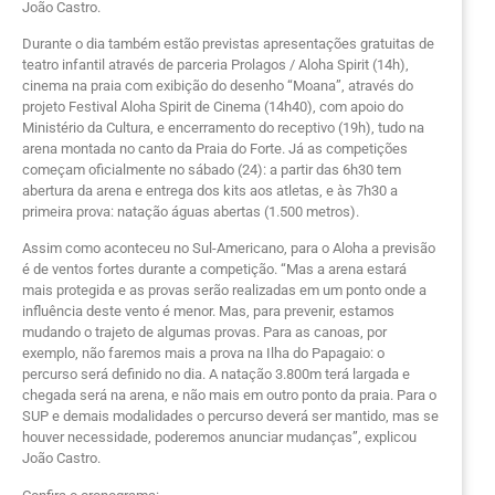
João Castro.
Durante o dia também estão previstas apresentações gratuitas de
teatro infantil através de parceria Prolagos / Aloha Spirit (14h),
cinema na praia com exibição do desenho “Moana”, através do
projeto Festival Aloha Spirit de Cinema (14h40), com apoio do
Ministério da Cultura, e encerramento do receptivo (19h), tudo na
arena montada no canto da Praia do Forte. Já as competições
começam oficialmente no sábado (24): a partir das 6h30 tem
abertura da arena e entrega dos kits aos atletas, e às 7h30 a
primeira prova: natação águas abertas (1.500 metros).
Assim como aconteceu no Sul-Americano, para o Aloha a previsão
é de ventos fortes durante a competição. “Mas a arena estará
mais protegida e as provas serão realizadas em um ponto onde a
influência deste vento é menor. Mas, para prevenir, estamos
mudando o trajeto de algumas provas. Para as canoas, por
exemplo, não faremos mais a prova na Ilha do Papagaio: o
percurso será definido no dia. A natação 3.800m terá largada e
chegada será na arena, e não mais em outro ponto da praia. Para o
SUP e demais modalidades o percurso deverá ser mantido, mas se
houver necessidade, poderemos anunciar mudanças”, explicou
João Castro.