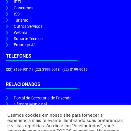
IPTU
Concursos
ISS
Turismo
Outros Serviços
Webmail
Suporte Técnico
Emprego Já
TELEFONES
(22) 3199-9017 | (22) 3199-9018 | (22) 3199-9019
RELACIONADOS
Portal da Secretaria de Fazenda
Câmara Municipal
Governo do Estado
Usamos cookies em nosso site para fornecer a
experiência mais relevante, lembrando suas preferências
ENDEREÇO E HORÁRIO
e visitas repetidas. Ao clicar em “Aceitar todos”, você