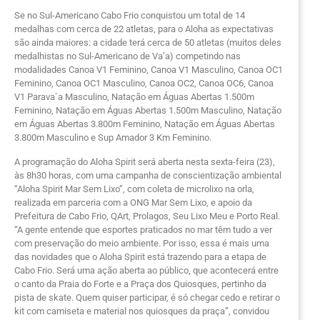
Se no Sul-Americano Cabo Frio conquistou um total de 14
medalhas com cerca de 22 atletas, para o Aloha as expectativas
são ainda maiores: a cidade terá cerca de 50 atletas (muitos deles
medalhistas no Sul-Americano de Va’a) competindo nas
modalidades Canoa V1 Feminino, Canoa V1 Masculino, Canoa OC1
Feminino, Canoa OC1 Masculino, Canoa OC2, Canoa OC6, Canoa
V1 Parava`a Masculino, Natação em Águas Abertas 1.500m
Feminino, Natação em Águas Abertas 1.500m Masculino, Natação
em Águas Abertas 3.800m Feminino, Natação em Águas Abertas
3.800m Masculino e Sup Amador 3 Km Feminino.
A programação do Aloha Spirit será aberta nesta sexta-feira (23),
às 8h30 horas, com uma campanha de conscientização ambiental
“Aloha Spirit Mar Sem Lixo”, com coleta de microlixo na orla,
realizada em parceria com a ONG Mar Sem Lixo, e apoio da
Prefeitura de Cabo Frio, QArt, Prolagos, Seu Lixo Meu e Porto Real.
“A gente entende que esportes praticados no mar têm tudo a ver
com preservação do meio ambiente. Por isso, essa é mais uma
das novidades que o Aloha Spirit está trazendo para a etapa de
Cabo Frio. Será uma ação aberta ao público, que acontecerá entre
o canto da Praia do Forte e a Praça dos Quiosques, pertinho da
pista de skate. Quem quiser participar, é só chegar cedo e retirar o
kit com camiseta e material nos quiosques da praça”, convidou