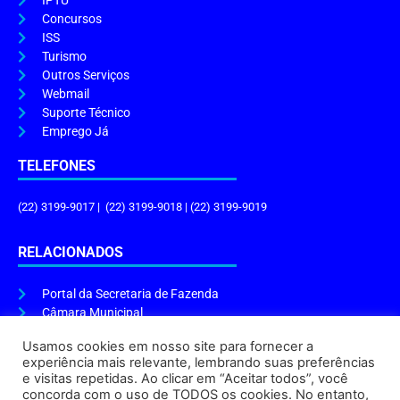
IPTU
Concursos
ISS
Turismo
Outros Serviços
Webmail
Suporte Técnico
Emprego Já
TELEFONES
(22) 3199-9017 | (22) 3199-9018 | (22) 3199-9019
RELACIONADOS
Portal da Secretaria de Fazenda
Câmara Municipal
Governo do Estado
Usamos cookies em nosso site para fornecer a
experiência mais relevante, lembrando suas preferências
ENDEREÇO E HORÁRIO
e visitas repetidas. Ao clicar em “Aceitar todos”, você
concorda com o uso de TODOS os cookies. No entanto,