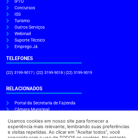
IPTU
Concursos
ISS
Turismo
Outros Serviços
Webmail
Suporte Técnico
Emprego Já
TELEFONES
(22) 3199-9017 | (22) 3199-9018 | (22) 3199-9019
RELACIONADOS
Portal da Secretaria de Fazenda
Câmara Municipal
Governo do Estado
Usamos cookies em nosso site para fornecer a
experiência mais relevante, lembrando suas preferências
ENDEREÇO E HORÁRIO
e visitas repetidas. Ao clicar em “Aceitar todos”, você
concorda com o uso de TODOS os cookies. No entanto,