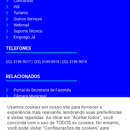
Concursos
ISS
Turismo
Outros Serviços
Webmail
Suporte Técnico
Emprego Já
TELEFONES
(22) 3199-9017 | (22) 3199-9018 | (22) 3199-9019
RELACIONADOS
Portal da Secretaria de Fazenda
Câmara Municipal
Governo do Estado
Usamos cookies em nosso site para fornecer a
experiência mais relevante, lembrando suas preferências
ENDEREÇO E HORÁRIO
e visitas repetidas. Ao clicar em “Aceitar todos”, você
concorda com o uso de TODOS os cookies. No entanto,
Endereço:
Praça Tiradentes, s/n – Centro, Cabo Frio – RJ, 28906-290
você pode visitar "Configurações de cookies" para