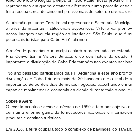
Ribeirão Preto e Região (Avirp), em São Paulo, neste próximo fim 
representada em quatro estandes diferentes numa parceria entre e
feira receba cerca de cinco mil profissionais do setor de diversas re
A turismóloga Luane Ferreira vai representar a Secretaria Municip
através de materiais institucionais específicos. “A feira vai prom
nossa imagem naquela região do interior de São Paulo, que é mu
potenciais turistas para Cabo Frio”, afirmou.
Através de parcerias o município estará representado no estande
Frio Convention & Visitors Bureau, e de dois hotéis da cidade. 
importante a divulgação de Cabo Frio também nos eventos naciona
“No ano passado participamos da FIT Argentina e este ano prom
divulgação de Cabo Frio em mais de 30 busdoors até o final de ag
importante. Serão dois dias de muitos negócios, trabalhando o muni
capaz de movimentar a economia da cidade durante todo o ano, e
Sobre a Avirp
O evento acontece desde a década de 1990 e tem por objetivo a i
com uma enorme gama de fornecedores nacionais e internacionai
produtos e destinos turísticos.
Em 2018, a feira ocupará todo o complexo de pavilhões do Taiwan,