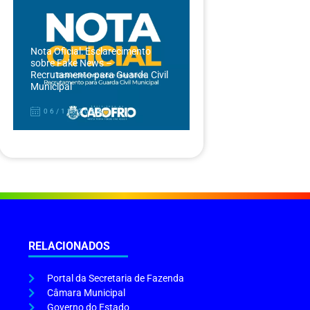
Nota Oficial: Esclarecimento
sobre Fake News –
Recrutamento para Guarda Civil
Municipal
06/12/2024
RELACIONADOS
Portal da Secretaria de Fazenda
Câmara Municipal
Governo do Estado