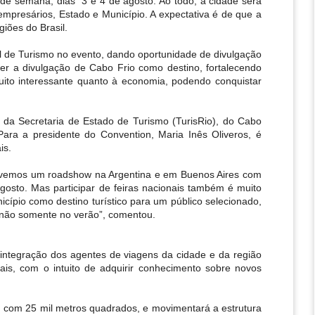
de semana, dias  3 e 4 de agosto. Ao todo, a cidade será 
mpresários, Estado e Município. A expectativa é de que a 
giões do Brasil.
al de Turismo no evento, dando oportunidade de divulgação 
over a divulgação de Cabo Frio como destino, fortalecendo 
ito interessante quanto à economia, podendo conquistar 
 da Secretaria de Estado de Turismo (TurisRio), do Cabo 
Para a presidente do Convention, Maria Inês Oliveros, é 
is.
ovemos um roadshow na Argentina e em Buenos Aires com 
osto. Mas participar de feiras nacionais também é muito 
cípio como destino turístico para um público selecionado, 
 não somente no verão”, comentou.
ntegração dos agentes de viagens da cidade e da região 
s, com o intuito de adquirir conhecimento sobre novos 
 com 25 mil metros quadrados, e movimentará a estrutura 