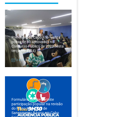
Prefeitura de Cabo Frio realiza
posse de 80 aprovados no
Concurso Público de 2020 nesta
terça-feira (24)
24/12/2024
Formulário on-line permite
participação popular na revisão
do Plano Municipal de
Saneamento Básico em Cabo