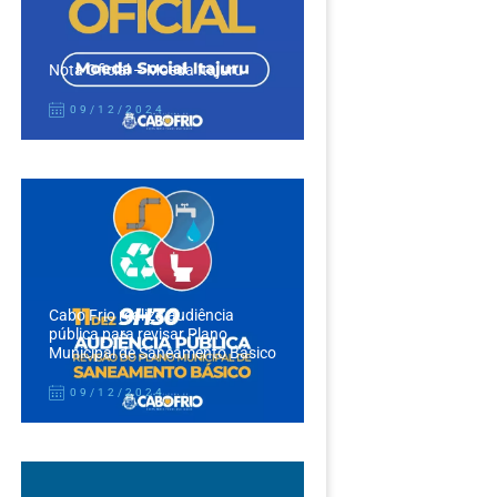
Nota Oficial – Moeda Itajuru
09/12/2024
Cabo Frio realiza audiência
pública para revisar Plano
Municipal de Saneamento Básico
09/12/2024