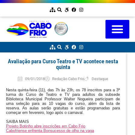
Avaliação para Curso Teatro e TV acontece nesta
quinta
09/01/2018
Redação Cabo Frio
Destaque
Nesta quinta-feira (11), das 7h às 23h, os 78 inscritos para a 3ª
turma do Curso de Teatro e TV para adultos da subsede
Biblioteca Municipal Professor Walter Nogueira participam de
uma seleção para as 10 vagas do curso, além da lista de
reserva. As aulas serão gratuitas e estão programadas para
começar em fevereiro, logo após o carnaval.
SAIBA MAIS
Projeto Botinho abre inscrições em Cabo Frio
Cabofriense enfrenta Bonsucesso de olho na vaga