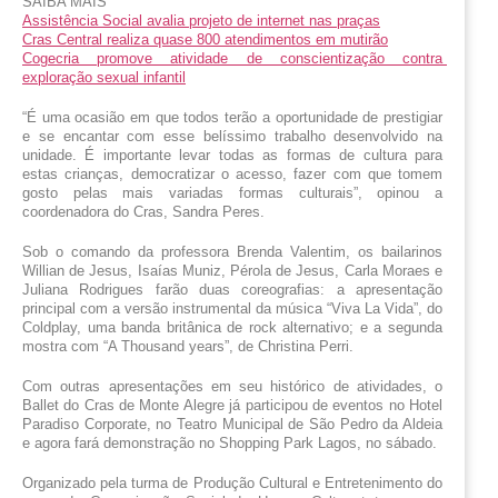
SAIBA MAIS
Assistência Social avalia projeto de internet nas praças
Cras Central realiza quase 800 atendimentos em mutirão
Cogecria promove atividade de conscientização contra 
exploração sexual infantil
“É uma ocasião em que todos terão a oportunidade de prestigiar 
e se encantar com esse belíssimo trabalho desenvolvido na 
unidade. É importante levar todas as formas de cultura para 
estas crianças, democratizar o acesso, fazer com que tomem 
gosto pelas mais variadas formas culturais”, opinou a 
coordenadora do Cras, Sandra Peres. 
Sob o comando da professora Brenda Valentim, os bailarinos 
Willian de Jesus, Isaías Muniz, Pérola de Jesus, Carla Moraes e 
Juliana Rodrigues farão duas coreografias: a apresentação 
principal com a versão instrumental da música “Viva La Vida”, do 
Coldplay, uma banda britânica de rock alternativo; e a segunda 
mostra com “A Thousand years”, de Christina Perri.
Com outras apresentações em seu histórico de atividades, o 
Ballet do Cras de Monte Alegre já participou de eventos no Hotel 
Paradiso Corporate, no Teatro Municipal de São Pedro da Aldeia 
e agora fará demonstração no Shopping Park Lagos, no sábado.
Organizado pela turma de Produção Cultural e Entretenimento do 