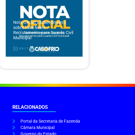
Nota Oficial: Esclarecimento
sobre Fake News –
Recrutamento para Guarda Civil
Municipal
06/12/2024
RELACIONADOS
Portal da Secretaria de Fazenda
Câmara Municipal
Governo do Estado