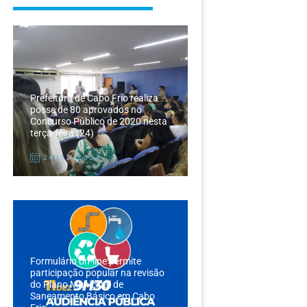
Prefeitura de Cabo Frio realiza
posse de 80 aprovados no
Concurso Público de 2020 nesta
terça-feira (24)
24/12/2024
Formulário on-line permite
participação popular na revisão
do Plano Municipal de
Saneamento Básico em Cabo