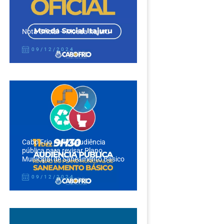
Nota Oficial – Moeda Itajuru
09/12/2024
Cabo Frio realiza audiência
pública para revisar Plano
Municipal de Saneamento Básico
09/12/2024