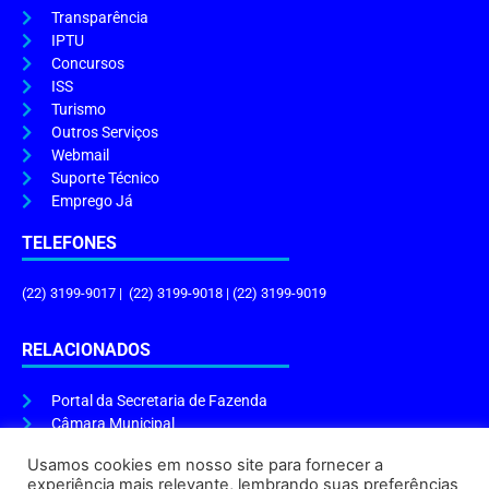
Transparência
IPTU
Concursos
ISS
Turismo
Outros Serviços
Webmail
Suporte Técnico
Emprego Já
TELEFONES
(22) 3199-9017 | (22) 3199-9018 | (22) 3199-9019
RELACIONADOS
Portal da Secretaria de Fazenda
Câmara Municipal
Governo do Estado
Usamos cookies em nosso site para fornecer a
experiência mais relevante, lembrando suas preferências
ENDEREÇO E HORÁRIO