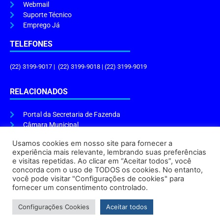
Webmail
Suporte Técnico
Emprego Já
TELEFONES
(22) 3199-9017 | (22) 3199-9018 | (22) 3199-9019
RELACIONADOS
Portal da Secretaria de Fazenda
Câmara Municipal
Governo do Estado
Usamos cookies em nosso site para fornecer a
experiência mais relevante, lembrando suas preferências
ENDEREÇO E HORÁRIO
e visitas repetidas. Ao clicar em “Aceitar todos”, você
concorda com o uso de TODOS os cookies. No entanto,
Endereço:
Praça Tiradentes, s/n – Centro, Cabo Frio – RJ, 28906-290
você pode visitar "Configurações de cookies" para
Atendimento do Protocolo Geral da Prefeitura:
9h às 16h
fornecer um consentimento controlado.
Horário de Funcionamento:
8h às 17h
Configurações Cookies
Aceitar todos