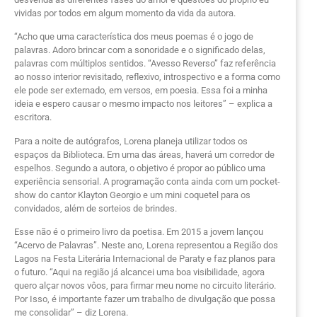
vividas por todos em algum momento da vida da autora.
“Acho que uma característica dos meus poemas é o jogo de
palavras. Adoro brincar com a sonoridade e o significado delas,
palavras com múltiplos sentidos. “Avesso Reverso” faz referência
ao nosso interior revisitado, reflexivo, introspectivo e a forma como
ele pode ser externado, em versos, em poesia. Essa foi a minha
ideia e espero causar o mesmo impacto nos leitores” – explica a
escritora.
Para a noite de autógrafos, Lorena planeja utilizar todos os
espaços da Biblioteca. Em uma das áreas, haverá um corredor de
espelhos. Segundo a autora, o objetivo é propor ao público uma
experiência sensorial. A programação conta ainda com um pocket-
show do cantor Klayton Georgio e um mini coquetel para os
convidados, além de sorteios de brindes.
Esse não é o primeiro livro da poetisa. Em 2015 a jovem lançou
“Acervo de Palavras”. Neste ano, Lorena representou a Região dos
Lagos na Festa Literária Internacional de Paraty e faz planos para
o futuro. “Aqui na região já alcancei uma boa visibilidade, agora
quero alçar novos vôos, para firmar meu nome no circuito literário.
Por Isso, é importante fazer um trabalho de divulgação que possa
me consolidar” – diz Lorena.