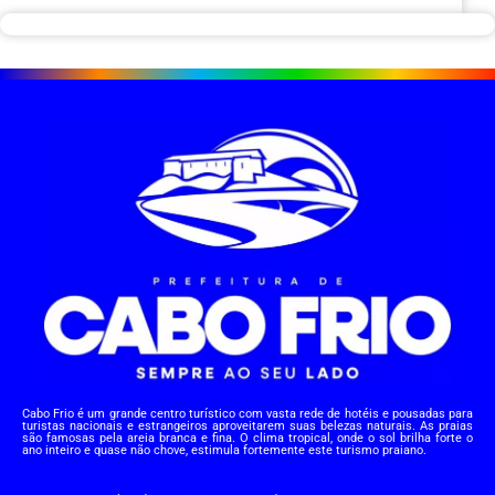
Cabo Frio é um grande centro turístico com vasta rede de hotéis e pousadas para
turistas nacionais e estrangeiros aproveitarem suas belezas naturais. As praias
são famosas pela areia branca e fina. O clima tropical, onde o sol brilha forte o
ano inteiro e quase não chove, estimula fortemente este turismo praiano.