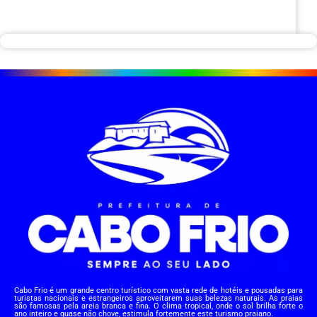
Cabo Frio é um grande centro turístico com vasta rede de hotéis e pousadas para
turistas nacionais e estrangeiros aproveitarem suas belezas naturais. As praias
são famosas pela areia branca e fina. O clima tropical, onde o sol brilha forte o
ano inteiro e quase não chove, estimula fortemente este turismo praiano.