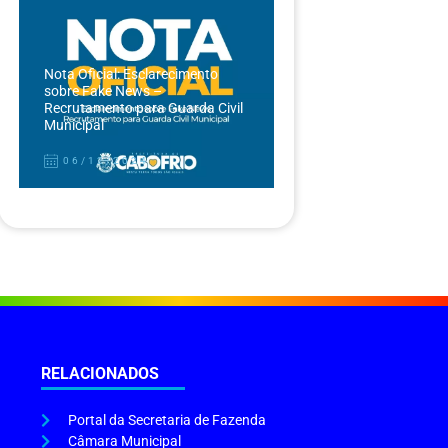
Nota Oficial: Esclarecimento
sobre Fake News –
Recrutamento para Guarda Civil
Municipal
06/12/2024
RELACIONADOS
Portal da Secretaria de Fazenda
Câmara Municipal