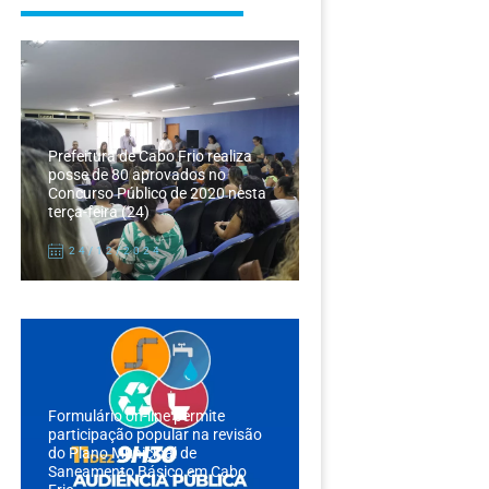
Prefeitura de Cabo Frio realiza
posse de 80 aprovados no
Concurso Público de 2020 nesta
terça-feira (24)
24/12/2024
Formulário on-line permite
participação popular na revisão
do Plano Municipal de
Saneamento Básico em Cabo