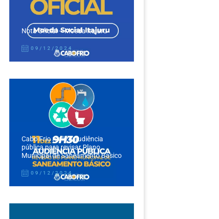
Nota Oficial – Moeda Itajuru
09/12/2024
Cabo Frio realiza audiência
pública para revisar Plano
Municipal de Saneamento Básico
09/12/2024