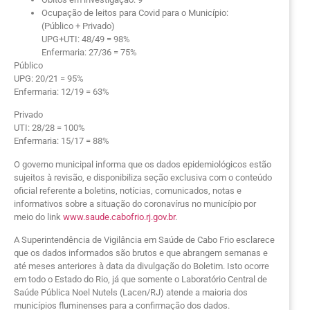
Ocupação de leitos para Covid para o Município:
(Público + Privado)
UPG+UTI: 48/49 = 98%
Enfermaria: 27/36 = 75%
Público
UPG: 20/21 = 95%
Enfermaria: 12/19 = 63%
Privado
UTI: 28/28 = 100%
Enfermaria: 15/17 = 88%
O governo municipal informa que os dados epidemiológicos estão
sujeitos à revisão, e disponibiliza seção exclusiva com o conteúdo
oficial referente a boletins, notícias, comunicados, notas e
informativos sobre a situação do coronavírus no município por
meio do link
www.saude.cabofrio.rj.gov.br
.
A Superintendência de Vigilância em Saúde de Cabo Frio esclarece
que os dados informados são brutos e que abrangem semanas e
até meses anteriores à data da divulgação do Boletim. Isto ocorre
em todo o Estado do Rio, já que somente o Laboratório Central de
Saúde Pública Noel Nutels (Lacen/RJ) atende a maioria dos
municípios fluminenses para a confirmação dos dados.