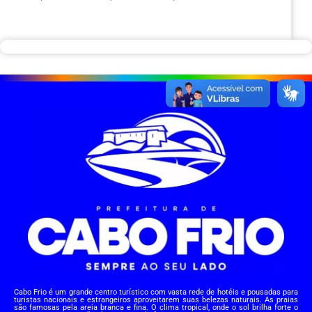
Cabo Frio é um grande centro turístico com vasta rede de hotéis e pousadas para
turistas nacionais e estrangeiros aproveitarem suas belezas naturais. As praias
são famosas pela areia branca e fina. O clima tropical, onde o sol brilha forte o