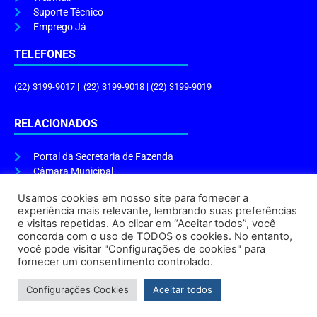
Suporte Técnico
Emprego Já
TELEFONES
(22) 3199-9017 | (22) 3199-9018 | (22) 3199-9019
RELACIONADOS
Portal da Secretaria de Fazenda
Câmara Municipal
Governo do Estado
Usamos cookies em nosso site para fornecer a
experiência mais relevante, lembrando suas preferências
ENDEREÇO E HORÁRIO
e visitas repetidas. Ao clicar em “Aceitar todos”, você
concorda com o uso de TODOS os cookies. No entanto,
Endereço:
Praça Tiradentes, s/n – Centro, Cabo Frio – RJ, 28906-290
você pode visitar "Configurações de cookies" para
Atendimento do Protocolo Geral da Prefeitura:
9h às 16h
fornecer um consentimento controlado.
Horário de Funcionamento:
8h às 17h
Configurações Cookies
Aceitar todos