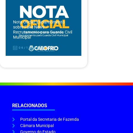
Nota Oficial: Esclarecimento
sobre Fake News –
Recrutamento para Guarda Civil
Municipal
06/12/2024
RELACIONADOS
Portal da Secretaria de Fazenda
Câmara Municipal
Governo do Estado