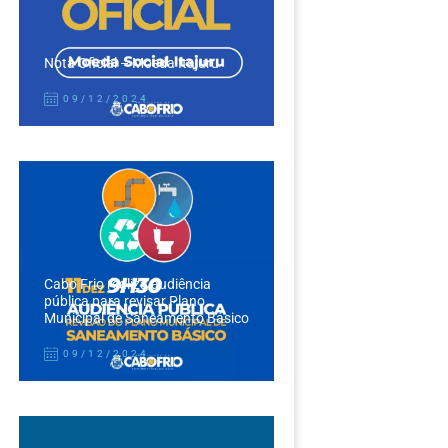
Nota Oficial – Moeda Itajuru
09/12/2024
Cabo Frio realiza audiência
pública para revisar Plano
Municipal de Saneamento Básico
09/12/2024