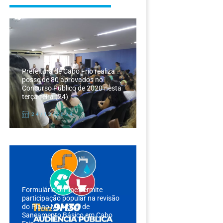
Prefeitura de Cabo Frio realiza
posse de 80 aprovados no
Concurso Público de 2020 nesta
terça-feira (24)
24/12/2024
Formulário on-line permite
participação popular na revisão
do Plano Municipal de
Saneamento Básico em Cabo