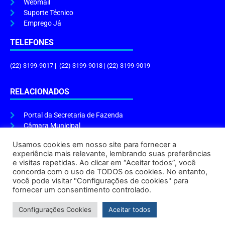
Webmail
Suporte Técnico
Emprego Já
TELEFONES
(22) 3199-9017 | (22) 3199-9018 | (22) 3199-9019
RELACIONADOS
Portal da Secretaria de Fazenda
Câmara Municipal
Governo do Estado
Usamos cookies em nosso site para fornecer a
experiência mais relevante, lembrando suas preferências
ENDEREÇO E HORÁRIO
e visitas repetidas. Ao clicar em “Aceitar todos”, você
concorda com o uso de TODOS os cookies. No entanto,
Endereço:
Praça Tiradentes, s/n – Centro, Cabo Frio – RJ, 28906-290
você pode visitar "Configurações de cookies" para
Atendimento do Protocolo Geral da Prefeitura:
9h às 16h
fornecer um consentimento controlado.
Horário de Funcionamento:
8h às 17h
Configurações Cookies
Aceitar todos