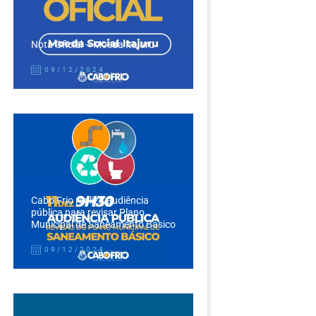
Nota Oficial – Moeda Itajuru
09/12/2024
Cabo Frio realiza audiência
pública para revisar Plano
Municipal de Saneamento Básico
09/12/2024