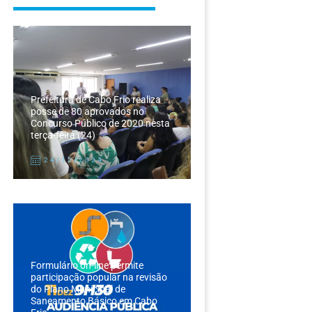
Prefeitura de Cabo Frio realiza
posse de 80 aprovados no
Concurso Público de 2020 nesta
terça-feira (24)
24/12/2024
Formulário on-line permite
participação popular na revisão
do Plano Municipal de
Saneamento Básico em Cabo