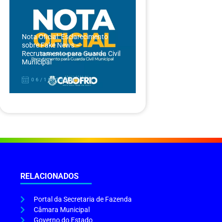
Nota Oficial: Esclarecimento
sobre Fake News –
Recrutamento para Guarda Civil
Municipal
06/12/2024
RELACIONADOS
Portal da Secretaria de Fazenda
Câmara Municipal
Governo do Estado