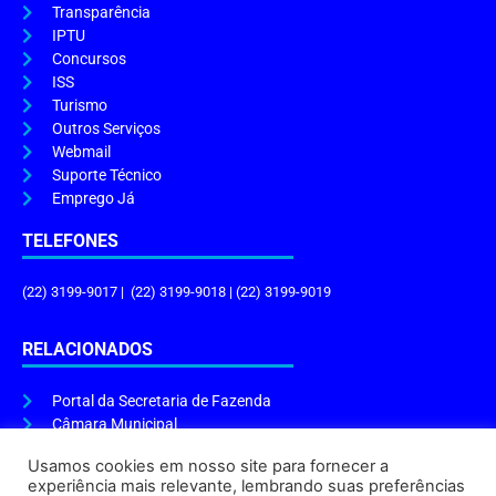
Transparência
IPTU
Concursos
ISS
Turismo
Outros Serviços
Webmail
Suporte Técnico
Emprego Já
TELEFONES
(22) 3199-9017 | (22) 3199-9018 | (22) 3199-9019
RELACIONADOS
Portal da Secretaria de Fazenda
Câmara Municipal
Governo do Estado
Usamos cookies em nosso site para fornecer a
experiência mais relevante, lembrando suas preferências
ENDEREÇO E HORÁRIO