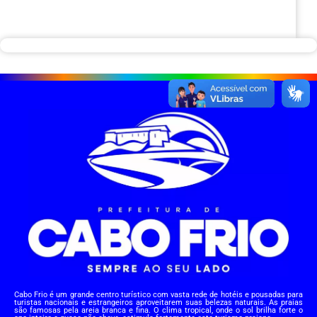
Cabo Frio é um grande centro turístico com vasta rede de hotéis e pousadas para
turistas nacionais e estrangeiros aproveitarem suas belezas naturais. As praias
são famosas pela areia branca e fina. O clima tropical, onde o sol brilha forte o