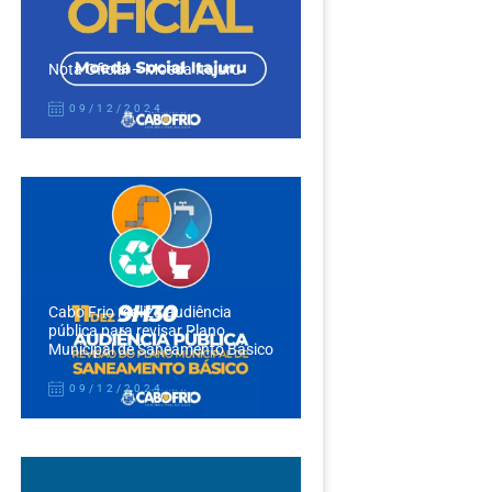
Nota Oficial – Moeda Itajuru
09/12/2024
Cabo Frio realiza audiência
pública para revisar Plano
Municipal de Saneamento Básico
09/12/2024