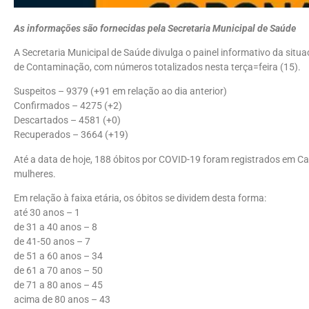
As informações são fornecidas pela Secretaria Municipal de Saúde
A Secretaria Municipal de Saúde divulga o painel informativo da sit
de Contaminação, com números totalizados nesta terça=feira (15).
Suspeitos – 9379 (+91 em relação ao dia anterior)
Confirmados – 4275 (+2)
Descartados – 4581 (+0)
Recuperados – 3664 (+19)
Até a data de hoje, 188 óbitos por COVID-19 foram registrados em C
mulheres.
Em relação à faixa etária, os óbitos se dividem desta forma:
até 30 anos – 1
de 31 a 40 anos – 8
de 41-50 anos – 7
de 51 a 60 anos – 34
de 61 a 70 anos – 50
de 71 a 80 anos – 45
acima de 80 anos – 43