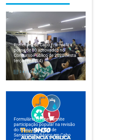
Prefeitura de Cabo Frio realiza
posse de 80 aprovados no
Concurso Público de 2020 nesta
terça-feira (24)
24/12/2024
Formulário on-line permite
participação popular na revisão
do Plano Municipal de
Saneamento Básico em Cabo