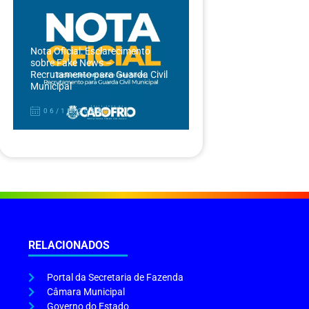
Nota Oficial: Esclarecimento
sobre Fake News –
Recrutamento para Guarda Civil
Municipal
06/12/2024
RELACIONADOS
Portal da Secretaria de Fazenda
Câmara Municipal
Governo do Estado