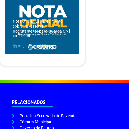
Nota Oficial: Esclarecimento
sobre Fake News –
Recrutamento para Guarda Civil
Municipal
06/12/2024
RELACIONADOS
Portal da Secretaria de Fazenda
Câmara Municipal
Governo do Estado