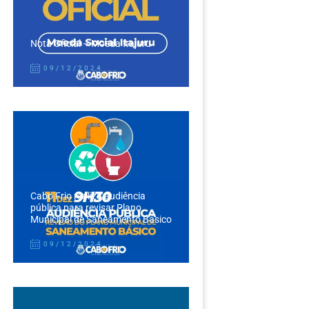
Nota Oficial – Moeda Itajuru
09/12/2024
Cabo Frio realiza audiência
pública para revisar Plano
Municipal de Saneamento Básico
09/12/2024