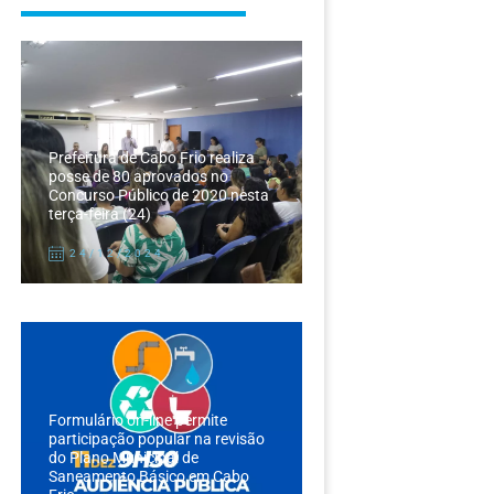
Prefeitura de Cabo Frio realiza
posse de 80 aprovados no
Concurso Público de 2020 nesta
terça-feira (24)
24/12/2024
Formulário on-line permite
participação popular na revisão
do Plano Municipal de
Saneamento Básico em Cabo