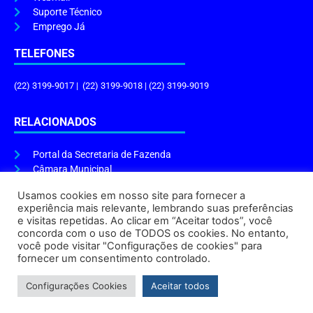
Suporte Técnico
Emprego Já
TELEFONES
(22) 3199-9017 | (22) 3199-9018 | (22) 3199-9019
RELACIONADOS
Portal da Secretaria de Fazenda
Câmara Municipal
Governo do Estado
Usamos cookies em nosso site para fornecer a
experiência mais relevante, lembrando suas preferências
ENDEREÇO E HORÁRIO
e visitas repetidas. Ao clicar em “Aceitar todos”, você
concorda com o uso de TODOS os cookies. No entanto,
Endereço:
Praça Tiradentes, s/n – Centro, Cabo Frio – RJ, 28906-290
você pode visitar "Configurações de cookies" para
Atendimento do Protocolo Geral da Prefeitura:
9h às 16h
fornecer um consentimento controlado.
Horário de Funcionamento:
8h às 17h
Configurações Cookies
Aceitar todos