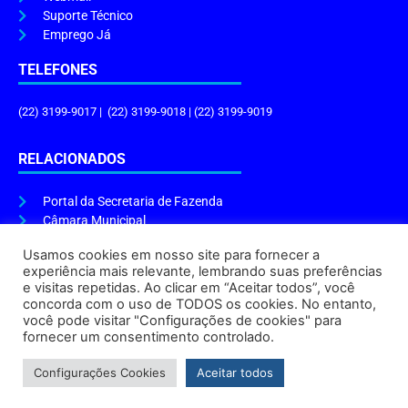
Suporte Técnico
Emprego Já
TELEFONES
(22) 3199-9017 | (22) 3199-9018 | (22) 3199-9019
RELACIONADOS
Portal da Secretaria de Fazenda
Câmara Municipal
Governo do Estado
Usamos cookies em nosso site para fornecer a
experiência mais relevante, lembrando suas preferências
ENDEREÇO E HORÁRIO
e visitas repetidas. Ao clicar em “Aceitar todos”, você
concorda com o uso de TODOS os cookies. No entanto,
Endereço:
Praça Tiradentes, s/n – Centro, Cabo Frio – RJ, 28906-290
você pode visitar "Configurações de cookies" para
Atendimento do Protocolo Geral da Prefeitura:
9h às 16h
fornecer um consentimento controlado.
Horário de Funcionamento:
8h às 17h
Configurações Cookies
Aceitar todos