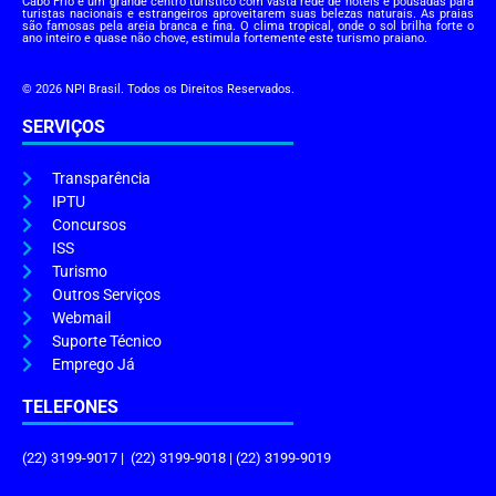
Cabo Frio é um grande centro turístico com vasta rede de hotéis e pousadas para
turistas nacionais e estrangeiros aproveitarem suas belezas naturais. As praias
são famosas pela areia branca e fina. O clima tropical, onde o sol brilha forte o
ano inteiro e quase não chove, estimula fortemente este turismo praiano.
© 2026 NPI Brasil. Todos os Direitos Reservados.
SERVIÇOS
Transparência
IPTU
Concursos
ISS
Turismo
Outros Serviços
Webmail
Suporte Técnico
Emprego Já
TELEFONES
(22) 3199-9017 | (22) 3199-9018 | (22) 3199-9019