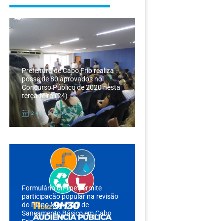
Prefeitura de Cabo Frio realiza
posse de 80 aprovados no
Concurso Público de 2020 nesta
terça-feira (24)
24/12/2024
Formulário on-line permite
participação popular na revisão
do Plano Municipal de
Saneamento Básico em Cabo