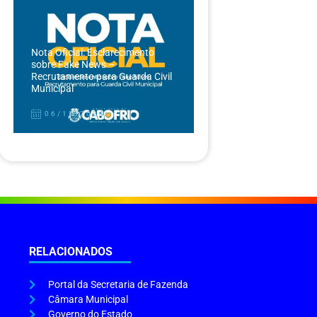
Nota Oficial: Esclarecimento
sobre Fake News –
Recrutamento para Guarda Civil
Municipal
06/12/2024
RELACIONADOS
Portal da Secretaria de Fazenda
Câmara Municipal
Governo do Estado