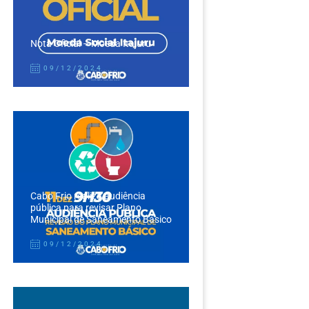
Nota Oficial – Moeda Itajuru
09/12/2024
Cabo Frio realiza audiência
pública para revisar Plano
Municipal de Saneamento Básico
09/12/2024