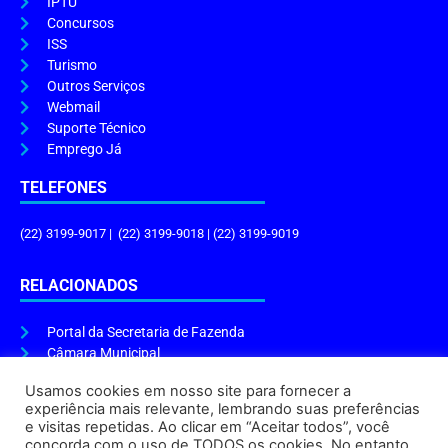
IPTU
Concursos
ISS
Turismo
Outros Serviços
Webmail
Suporte Técnico
Emprego Já
TELEFONES
(22) 3199-9017 | (22) 3199-9018 | (22) 3199-9019
RELACIONADOS
Portal da Secretaria de Fazenda
Câmara Municipal
Governo do Estado
Usamos cookies em nosso site para fornecer a
experiência mais relevante, lembrando suas preferências
ENDEREÇO E HORÁRIO
e visitas repetidas. Ao clicar em “Aceitar todos”, você
concorda com o uso de TODOS os cookies. No entanto,