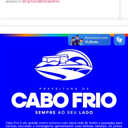
acesso é:
bit.ly/CovidEmCaboFrio
.
Cabo Frio é um grande centro turístico com vasta rede de hotéis e pousadas para
turistas nacionais e estrangeiros aproveitarem suas belezas naturais. As praias