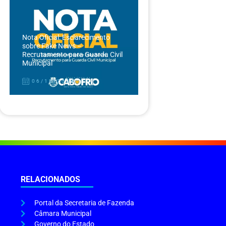
Nota Oficial: Esclarecimento
sobre Fake News –
Recrutamento para Guarda Civil
Municipal
06/12/2024
RELACIONADOS
Portal da Secretaria de Fazenda
Câmara Municipal
Governo do Estado