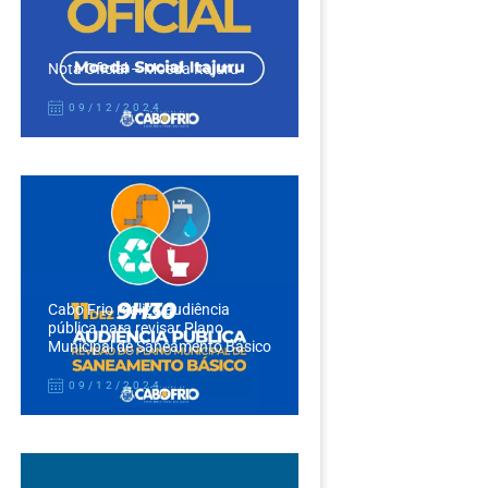
Nota Oficial – Moeda Itajuru
09/12/2024
Cabo Frio realiza audiência
pública para revisar Plano
Municipal de Saneamento Básico
09/12/2024