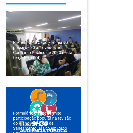
Prefeitura de Cabo Frio realiza
posse de 80 aprovados no
Concurso Público de 2020 nesta
terça-feira (24)
24/12/2024
Formulário on-line permite
participação popular na revisão
do Plano Municipal de
Saneamento Básico em Cabo