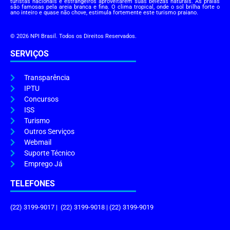
turistas nacionais e estrangeiros aproveitarem suas belezas naturais. As praias
são famosas pela areia branca e fina. O clima tropical, onde o sol brilha forte o
ano inteiro e quase não chove, estimula fortemente este turismo praiano.
© 2026 NPI Brasil. Todos os Direitos Reservados.
SERVIÇOS
Transparência
IPTU
Concursos
ISS
Turismo
Outros Serviços
Webmail
Suporte Técnico
Emprego Já
TELEFONES
(22) 3199-9017 | (22) 3199-9018 | (22) 3199-9019