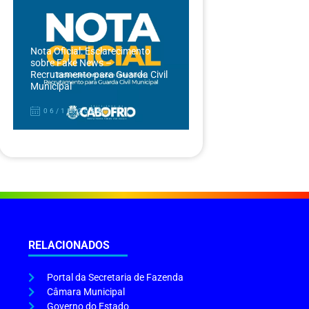
Nota Oficial: Esclarecimento
sobre Fake News –
Recrutamento para Guarda Civil
Municipal
06/12/2024
RELACIONADOS
Portal da Secretaria de Fazenda
Câmara Municipal
Governo do Estado