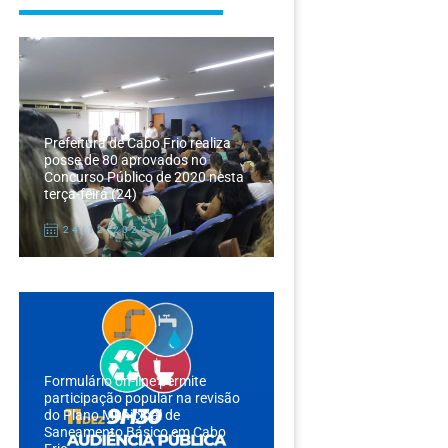
Prefeitura de Cabo Frio realiza
posse de 80 aprovados no
Concurso Público de 2020 nesta
terça-feira (24)
24/12/2024
Formulário on-line permite
participação popular na revisão
do Plano Municipal de
Saneamento Básico em Cabo