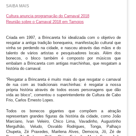
SAIBA MAIS
Cultura anuncia programação do Carnaval 2018
Reunião sobre o Carnaval 2018 em Tamoios
Criada em 1997, a Brincareta foi idealizada com o objetivo de 
resgatar a antiga tradição bonequeira, manifestação cultural que 
vinha se perdendo na cidade, e nasceu através das mãos e do 
talento de vários artistas e pesquisadores locais. Além dos 
bonecos, o bloco também é composto por músicos que 
embalam a Brincareta com antigas marchinhas, que resgatam a 
história do carnaval. 
“Resgatar a Brincareta é muito mais do que resgatar o carnaval 
de rua com as tradicionais marchinhas: é resgatar a nossa 
própria história através de todos esses personagens que dão 
vida ao bloco”, comentou o superintendente de Cultura de Cabo 
Frio, Carlos Ernesto Lopes.
Todos os bonecos gigantes que compõem a atração 
representam grandes figuras da história da cidade, como João 
Marciano, Ivan Veleiro, Chico Lima, Vavadinho, Augustinho 
Mergulhão, Veludo, Osvaldo Rodrigues, Tonga, Palhaço 
Chupeta, Zé Praxedes, Marilena Alves, Democra, Jô, Zé de 