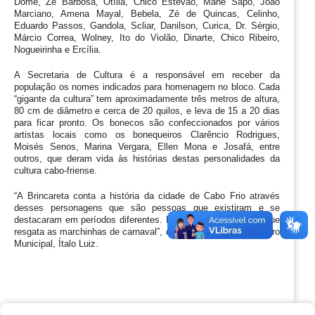
Dome, Zé Barbosa, Otília, Chico Estevão, Mané Sapo, João 
Marciano, Amena Mayal, Bebela, Zé de Quincas, Celinho, 
Eduardo Passos, Gandola, Scliar, Danilson, Curica, Dr. Sérgio, 
Márcio Correa, Wolney, Ito do Violão, Dinarte, Chico Ribeiro, 
Nogueirinha e Ercília.
A Secretaria de Cultura é a responsável em receber da 
população os nomes indicados para homenagem no bloco. Cada 
“gigante da cultura” tem aproximadamente três metros de altura, 
80 cm de diâmetro e cerca de 20 quilos, e leva de 15 a 20 dias 
para ficar pronto. Os bonecos são confeccionados por vários 
artistas locais como os bonequeiros Clarêncio Rodrigues, 
Moisés Senos, Marina Vergara, Ellen Mona e Josafá, entre 
outros, que deram vida às histórias destas personalidades da 
cultura cabo-friense. 
“A Brincareta conta a história da cidade de Cabo Frio através 
desses personagens que são pessoas que existiram e se 
destacaram em períodos diferentes. É o carnaval da família que 
resgata as marchinhas de carnaval”, destacou a diretor do Teatro 
Municipal, Ítalo Luiz.