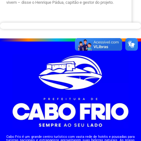
vivem – disse o Henrique Pádua, capitão e gestor do projeto.
Cabo Frio é um grande centro turístico com vasta rede de hotéis e pousadas para
turistas nacionais e estrangeiros aproveitarem suas belezas naturais. As praias