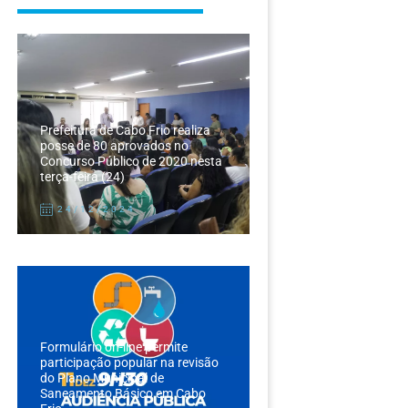
Prefeitura de Cabo Frio realiza
posse de 80 aprovados no
Concurso Público de 2020 nesta
terça-feira (24)
24/12/2024
Formulário on-line permite
participação popular na revisão
do Plano Municipal de
Saneamento Básico em Cabo