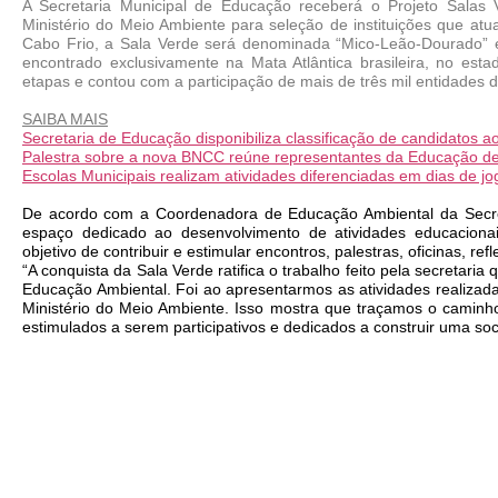
A Secretaria Municipal de Educação receberá o Projeto Salas
Ministério do Meio Ambiente para seleção de instituições que at
Cabo Frio, a Sala Verde será denominada “Mico-Leão-Dourado”
encontrado exclusivamente na Mata Atlântica brasileira, no esta
etapas e contou com a participação de mais de três mil entidades de
SAIBA MAIS
Secretaria de Educação disponibiliza classificação de candidatos 
Palestra sobre a nova BNCC reúne representantes da Educação de
Escolas Municipais realizam atividades diferenciadas em dias de jo
De acordo com a Coordenadora de Educação Ambiental da Secret
espaço dedicado ao desenvolvimento de atividades educacionais
objetivo de contribuir e estimular encontros, palestras, oficinas, r
“A conquista da Sala Verde ratifica o trabalho feito pela secretaria 
Educação Ambiental. Foi ao apresentarmos as atividades realizad
Ministério do Meio Ambiente. Isso mostra que traçamos o caminh
estimulados a serem participativos e dedicados a construir uma soci