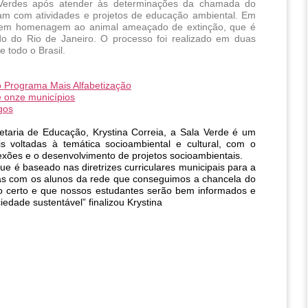
 Verdes após atender às determinações da chamada do 
uam com atividades e projetos de educação ambiental. Em 
 em homenagem ao animal ameaçado de extinção, que é 
do do Rio de Janeiro. O processo foi realizado em duas 
 todo o Brasil.
ao Programa Mais Alfabetização
 onze municípios
gos
aria de Educação, Krystina Correia, a Sala Verde é um 
 voltadas à temática socioambiental e cultural, com o 
eflexões e o desenvolvimento de projetos socioambientais. 
que é baseado nas diretrizes curriculares municipais para a 
as com os alunos da rede que conseguimos a chancela do 
o certo e que nossos estudantes serão bem informados e 
edade sustentável” finalizou Krystina