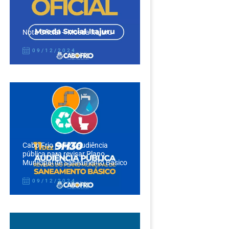
Nota Oficial – Moeda Itajuru
09/12/2024
Cabo Frio realiza audiência
pública para revisar Plano
Municipal de Saneamento Básico
09/12/2024