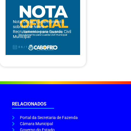
Nota Oficial: Esclarecimento
sobre Fake News –
Recrutamento para Guarda Civil
Municipal
06/12/2024
RELACIONADOS
Portal da Secretaria de Fazenda
Câmara Municipal
Governo do Estado