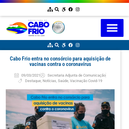
Cabo Frio entra no consórcio para aquisição de
vacinas contra o coronavírus
09/03/2021
Secretaria Adjunta de Comunicação
Destaque
,
Notícias
,
Saúde
,
Vacinação Covid-19