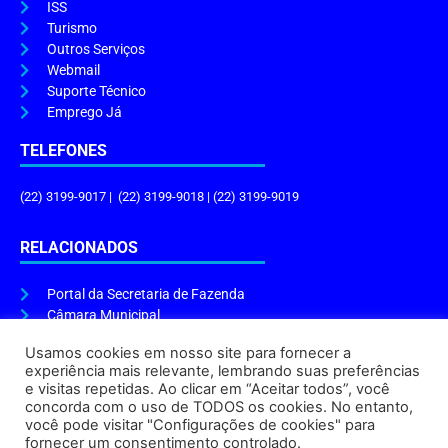
ISS
Turismo
Outros Serviços
Webmail
Suporte Técnico
Emprego Já
TELEFONES
(22) 3199-9017 | (22) 3199-9018 | (22) 3199-9019
RELACIONADOS
Portal da Secretaria de Fazenda
Câmara Municipal
Governo do Estado
Usamos cookies em nosso site para fornecer a
experiência mais relevante, lembrando suas preferências
ENDEREÇO E HORÁRIO
e visitas repetidas. Ao clicar em “Aceitar todos”, você
concorda com o uso de TODOS os cookies. No entanto,
Endereço:
Praça Tiradentes, s/n – Centro, Cabo Frio – RJ, 28906-290
você pode visitar "Configurações de cookies" para
Atendimento do Protocolo Geral da Prefeitura:
9h às 16h
fornecer um consentimento controlado.