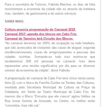
Para a secretária de Turismo, Fabíola Bleicker, os dias de folia
movimentam a economia da cidade não só através da hotelaria
mas, também, da gastronomia e de outros serviços.
SAIBA MAIS:
Cultura anuncia programação do Carnaval 2018
Carnaval 2017: agenda dos blocos em Cabo Frio
Carnaval de Tamoios terá Circuito dos Blocos
“No carnaval devemos ter 100% de ocupação na rede hoteleira,
que são acrescidos de visitantes das casas de aluguel, segunda
residência/veraneio, casas de amigos/parentes e pessoas das
cidades vizinhas. Somando-se tudo isso estima-se que
receberemos 500 mil pessoas no carnaval. Isso deve
representar uma receita significativa por dia para os diversos
setores da economia da cidade”, disse Fabíola.
A programação do carnaval de Cabo Frio teve início nesta sexta-
feira (2) com o bloco da Família Zumba na Tendas das Culturas,
montada pela Secretaria Municipal de Cultura na Praça da
Cidadania, em frente ao Teatro Municipal de Cabo Frio. No
mesmo dia o Bloco “Encosta que ele cresce” agitou foliões na
Rua Ismar Gomes de Azevedo, no Centro, no melhor estilo
“concentra, mas não sai”.