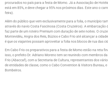
procurados no país para a festa de Momo. Já a Associação de Hotéis 
está em 85%, e deve chegar a 95% nos próximos dias. Este ano o carn
feira).
Além do público que vem exclusivamente para a folia, o município ta
através do navio Costa Fascinosa (Costa Cruzeiros). A embarcação d
faz parte de um roteiro Premium com duração de sete noites. O cruzei
Montevidéu, Angra dos Reis, Búzios e Cabo Frio até alcançar a cidade 
é que os viajantes possam aproveitar a folia nos blocos de rua das ci
Em Cabo Frio os preparativos para a festa de Momo estão na reta fin
isso, o prefeito Dr. Adriano Moreno tem se reunindo com membros d
Frio (Abaccaf), com a Secretaria de Cultura, representantes dos vári
de entidades de classe, como o Cabo Convention & Visitors Bureau, e
Bombeiros.