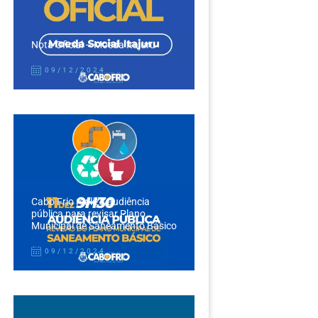
Nota Oficial – Moeda Itajuru
09/12/2024
Cabo Frio realiza audiência
pública para revisar Plano
Municipal de Saneamento Básico
09/12/2024