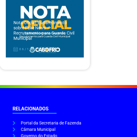
Nota Oficial: Esclarecimento
sobre Fake News –
Recrutamento para Guarda Civil
Municipal
06/12/2024
RELACIONADOS
Portal da Secretaria de Fazenda
Câmara Municipal
Governo do Estado