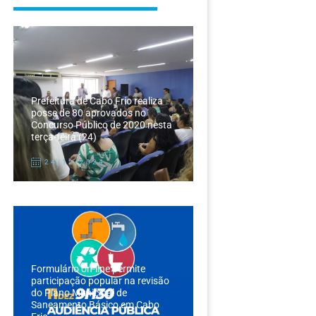
Prefeitura de Cabo Frio realiza
posse de 80 aprovados no
Concurso Público de 2020 nesta
terça-feira (24)
24/12/2024
Formulário on-line permite
participação popular na revisão
do Plano Municipal de
Saneamento Básico em Cabo