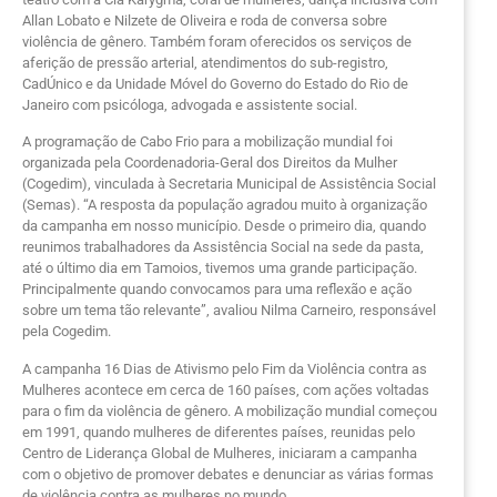
Allan Lobato e Nilzete de Oliveira e roda de conversa sobre
violência de gênero. Também foram oferecidos os serviços de
aferição de pressão arterial, atendimentos do sub-registro,
CadÚnico e da Unidade Móvel do Governo do Estado do Rio de
Janeiro com psicóloga, advogada e assistente social.
A programação de Cabo Frio para a mobilização mundial foi
organizada pela Coordenadoria-Geral dos Direitos da Mulher
(Cogedim), vinculada à Secretaria Municipal de Assistência Social
(Semas). “A resposta da população agradou muito à organização
da campanha em nosso município. Desde o primeiro dia, quando
reunimos trabalhadores da Assistência Social na sede da pasta,
até o último dia em Tamoios, tivemos uma grande participação.
Principalmente quando convocamos para uma reflexão e ação
sobre um tema tão relevante”, avaliou Nilma Carneiro, responsável
pela Cogedim.
A campanha 16 Dias de Ativismo pelo Fim da Violência contra as
Mulheres acontece em cerca de 160 países, com ações voltadas
para o fim da violência de gênero. A mobilização mundial começou
em 1991, quando mulheres de diferentes países, reunidas pelo
Centro de Liderança Global de Mulheres, iniciaram a campanha
com o objetivo de promover debates e denunciar as várias formas
de violência contra as mulheres no mundo.