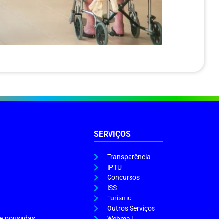
SERVIÇOS
Transparência
IPTU
Concursos
ISS
Turismo
Outros Serviços
s e pousadas
Webmail