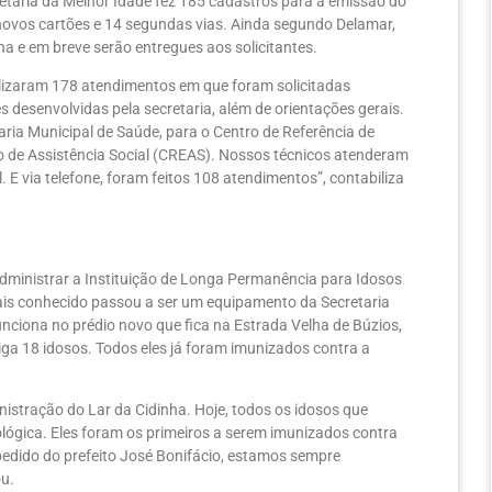
etaria da Melhor Idade fez 185 cadastros para a emissão do
novos cartões e 14 segundas vias. Ainda segundo Delamar,
a e em breve serão entregues aos solicitantes.
alizaram 178 atendimentos em que foram solicitadas
es desenvolvidas pela secretaria, além de orientações gerais.
ria Municipal de Saúde, para o Centro de Referência de
do de Assistência Social (CREAS). Nossos técnicos atenderam
. E via telefone, foram feitos 108 atendimentos”, contabiliza
administrar a Instituição de Longa Permanência para Idosos
mais conhecido passou a ser um equipamento da Secretaria
unciona no prédio novo que fica na Estrada Velha de Búzios,
riga 18 idosos. Todos eles já foram imunizados contra a
istração do Lar da Cidinha. Hoje, todos os idosos que
cológica. Eles foram os primeiros a serem imunizados contra
 pedido do prefeito José Bonifácio, estamos sempre
ou.