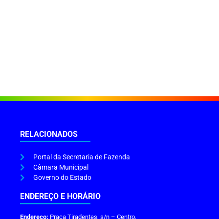
RELACIONADOS
Portal da Secretaria de Fazenda
Câmara Municipal
Governo do Estado
ENDEREÇO E HORÁRIO
Endereço:
Praça Tiradentes, s/n – Centro,