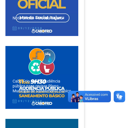
Nota Oficial – Moeda Itajuru
09/12/2024
Cabo Frio realiza audiência
pública para revisar Plano
Municipal de Saneamento Básico
09/12/2024