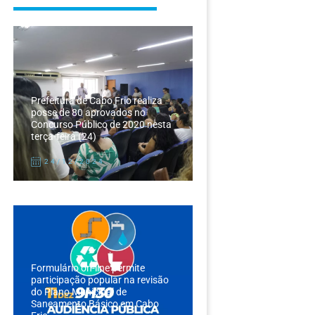
Prefeitura de Cabo Frio realiza
posse de 80 aprovados no
Concurso Público de 2020 nesta
terça-feira (24)
24/12/2024
Formulário on-line permite
participação popular na revisão
do Plano Municipal de
Saneamento Básico em Cabo