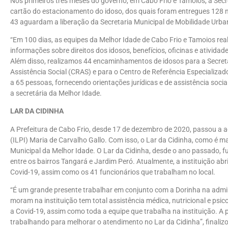
Nos primeiros três meses do governo, em Cabo Frio e Tamoios, a Secr
cartão do estacionamento do idoso, dos quais foram entregues 128 
43 aguardam a liberação da Secretaria Municipal de Mobilidade Urban
“Em 100 dias, as equipes da Melhor Idade de Cabo Frio e Tamoios re
informações sobre direitos dos idosos, benefícios, oficinas e atividad
Além disso, realizamos 44 encaminhamentos de idosos para a Secreta
Assistência Social (CRAS) e para o Centro de Referência Especializa
a 65 pessoas, fornecendo orientações jurídicas e de assistência social
a secretária da Melhor Idade.
LAR DA CIDINHA
A Prefeitura de Cabo Frio, desde 17 de dezembro de 2020, passou a 
(ILPI) Maria de Carvalho Gallo. Com isso, o Lar da Cidinha, como é 
Municipal da Melhor Idade. O Lar da Cidinha, desde o ano passado, f
entre os bairros Tangará e Jardim Peró. Atualmente, a instituição ab
Covid-19, assim como os 41 funcionários que trabalham no local.
“É um grande presente trabalhar em conjunto com a Dorinha na admin
moram na instituição tem total assistência médica, nutricional e psi
a Covid-19, assim como toda a equipe que trabalha na instituição. A
trabalhando para melhorar o atendimento no Lar da Cidinha”, finaliz