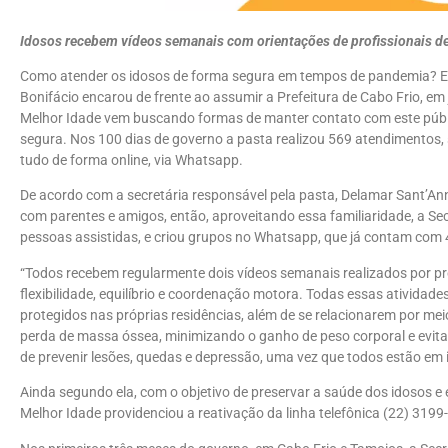
Idosos recebem vídeos semanais com orientações de profissionais de E
Como atender os idosos de forma segura em tempos de pandemia? Ess
Bonifácio encarou de frente ao assumir a Prefeitura de Cabo Frio, em 
Melhor Idade vem buscando formas de manter contato com este públic
segura. Nos 100 dias de governo a pasta realizou 569 atendimentos, 
tudo de forma online, via Whatsapp.
De acordo com a secretária responsável pela pasta, Delamar Sant’Anna
com parentes e amigos, então, aproveitando essa familiaridade, a Sec
pessoas assistidas, e criou grupos no Whatsapp, que já contam com 
“Todos recebem regularmente dois vídeos semanais realizados por pr
flexibilidade, equilíbrio e coordenação motora. Todas essas ativid
protegidos nas próprias residências, além de se relacionarem por me
perda de massa óssea, minimizando o ganho de peso corporal e evit
de prevenir lesões, quedas e depressão, uma vez que todos estão em i
Ainda segundo ela, com o objetivo de preservar a saúde dos idosos e 
Melhor Idade providenciou a reativação da linha telefônica (22) 31