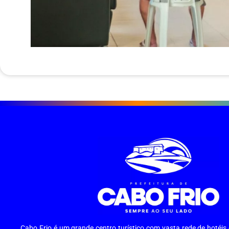
Cabo Frio é um grande centro turístico com vasta rede de hotéi