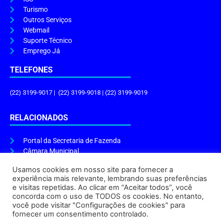
Turismo
Outros Serviços
Webmail
Suporte Técnico
Emprego Já
TELEFONES
(22) 3199-9017 | (22) 3199-9018 | (22) 3199-9019
RELACIONADOS
Portal da Secretaria de Fazenda
Câmara Municipal
Governo do Estado
Usamos cookies em nosso site para fornecer a
experiência mais relevante, lembrando suas preferências
ENDEREÇO E HORÁRIO
e visitas repetidas. Ao clicar em “Aceitar todos”, você
concorda com o uso de TODOS os cookies. No entanto,
Endereço:
Praça Tiradentes, s/n – Centro, Cabo Frio – RJ, 28906-290
você pode visitar "Configurações de cookies" para
Atendimento do Protocolo Geral da Prefeitura:
9h às 16h
fornecer um consentimento controlado.