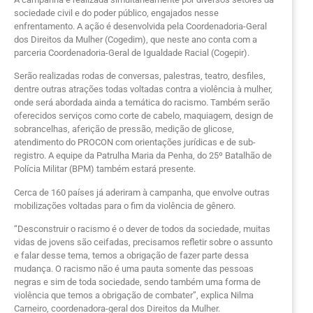
sociedade civil e do poder público, engajados nesse
enfrentamento. A ação é desenvolvida pela Coordenadoria-Geral
dos Direitos da Mulher (Cogedim), que neste ano conta com a
parceria Coordenadoria-Geral de Igualdade Racial (Cogepir).
Serão realizadas rodas de conversas, palestras, teatro, desfiles,
dentre outras atrações todas voltadas contra a violência à mulher,
onde será abordada ainda a temática do racismo. Também serão
oferecidos serviços como corte de cabelo, maquiagem, design de
sobrancelhas, aferição de pressão, medição de glicose,
atendimento do PROCON com orientações jurídicas e de sub-
registro. A equipe da Patrulha Maria da Penha, do 25º Batalhão de
Polícia Militar (BPM) também estará presente.
Cerca de 160 países já aderiram à campanha, que envolve outras
mobilizações voltadas para o fim da violência de gênero.
“Desconstruir o racismo é o dever de todos da sociedade, muitas
vidas de jovens são ceifadas, precisamos refletir sobre o assunto
e falar desse tema, temos a obrigação de fazer parte dessa
mudança. O racismo não é uma pauta somente das pessoas
negras e sim de toda sociedade, sendo também uma forma de
violência que temos a obrigação de combater”, explica Nilma
Carneiro, coordenadora-geral dos Direitos da Mulher.