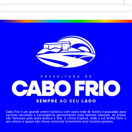
Cabo Frio é um grande centro turístico com vasta rede de hotéis e pousadas para
turistas nacionais e estrangeiros aproveitarem suas belezas naturais. As praias
são famosas pela areia branca e fina. O clima tropical, onde o sol brilha forte o
ano inteiro e quase não chove, estimula fortemente este turismo praiano.