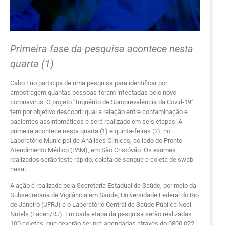
Primeira fase da pesquisa acontece nesta
quarta (1)
Cabo Frio participa de uma pesquisa para identificar por
amostragem quantas pessoas foram infectadas pelo novo
coronavírus. O projeto “Inquérito de Soroprevalência da Covid-19”
tem por objetivo descobrir qual a relação entre contaminação e
pacientes assintomáticos e será realizado em seis etapas. A
primeira acontece nesta quarta (1) e quinta-feiras (2), no
Laboratório Municipal de Análises Clínicas, ao lado do Pronto
Atendimento Médico (PAM), em São Cristóvão. Os exames
realizados serão teste rápido, coleta de sangue e coleta de swab
nasal.
A ação é realizada pela Secretaria Estadual de Saúde, por meio da
Subsecretaria de Vigilância em Saúde; Universidade Federal do Rio
de Janeiro (UFRJ) e o Laboratório Central de Saúde Pública Noel
Nutels (Lacen/RJ). Em cada etapa da pesquisa serão realizadas
100 coletas, que deverão ser pré-agendadas através do 0800 022